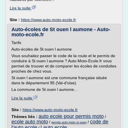
Lire la suite
Site :
https://www.auto-moto-ecole.fr
Auto-écoles de St ouen l aumone - Auto-
moto-ecole.fr
Tarifs
Auto-écoles de St ouen l aumone
Vous souhaitez passer le code de la route et le permis de
conduire à St ouen l aumone ? Auto-Moto-Ecole.fr vous
permet de trouver et de comparer les écoles de conduites
proches de chez vous.
St ouen l aumone est une commune française située
dans le département 95 (Val-d'oise).
La commune de St ouen l aumone...
Lire la suite
Site :
https://www.auto-moto-ecole.fr
auto ecole pour permis moto
Thèmes liés :
/
ecole auto moto
code de
/
/
permis auto moto st ouen
l'auto ecole
l auto ecole
/