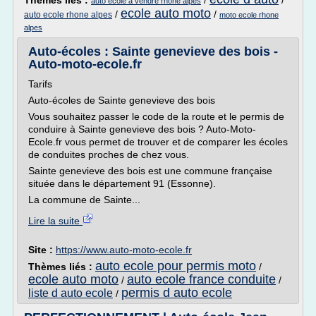
Thèmes liés :
/
/
auto ecole a vendre rhone alpes
ecole auto moto
/
/
auto ecole rhone alpes
moto ecole rhone
alpes
Auto-écoles : Sainte genevieve des bois -
Auto-moto-ecole.fr
Tarifs
Auto-écoles de Sainte genevieve des bois
Vous souhaitez passer le code de la route et le permis de
conduire à Sainte genevieve des bois ? Auto-Moto-
Ecole.fr vous permet de trouver et de comparer les écoles
de conduites proches de chez vous.
Sainte genevieve des bois est une commune française
située dans le département 91 (Essonne).
La commune de Sainte...
Lire la suite
Site :
https://www.auto-moto-ecole.fr
auto ecole pour permis moto
Thèmes liés :
/
ecole auto moto
auto ecole france conduite
/
/
permis d auto ecole
liste d auto ecole
/