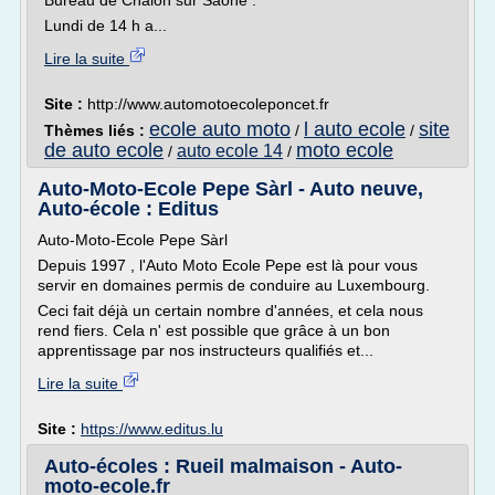
Bureau de Chalon sur Saône :
Lundi de 14 h a...
Lire la suite
Site :
http://www.automotoecoleponcet.fr
ecole auto moto
l auto ecole
site
Thèmes liés :
/
/
de auto ecole
moto ecole
auto ecole 14
/
/
Auto-Moto-Ecole Pepe Sàrl - Auto neuve,
Auto-école : Editus
Auto-Moto-Ecole Pepe Sàrl
Depuis 1997 , l'Auto Moto Ecole Pepe est là pour vous
servir en domaines permis de conduire au Luxembourg.
Ceci fait déjà un certain nombre d'années, et cela nous
rend fiers. Cela n' est possible que grâce à un bon
apprentissage par nos instructeurs qualifiés et...
Lire la suite
Site :
https://www.editus.lu
Auto-écoles : Rueil malmaison - Auto-
moto-ecole.fr