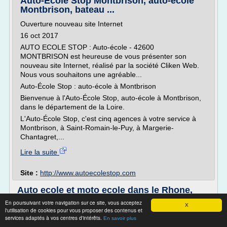
Auto-Ecole Stop Montbrison, auto-école
Montbrison, bateau ...
Ouverture nouveau site Internet
16 oct 2017
AUTO ECOLE STOP : Auto-école - 42600
MONTBRISON est heureuse de vous présenter son
nouveau site Internet, réalisé par la société Cliken Web.
Nous vous souhaitons une agréable...
Auto-École Stop : auto-école à Montbrison
Bienvenue à l'Auto-École Stop, auto-école à Montbrison,
dans le département de la Loire.
L'Auto-École Stop, c'est cinq agences à votre service à
Montbrison, à Saint-Romain-le-Puy, à Margerie-
Chantagret,...
Lire la suite
Site :
http://www.autoecolestop.com
Auto ecole et moto ecole dans le Rhone,
permis 1 euro à ...
En poursuivant votre navigation sur ce site, vous acceptez
X
l'utilisation de cookies pour vous proposer des contenus et
Auto école et Moto école dans le Rhône
services adaptés à vos centres d'intérêts.
En savoir plus
Fondée en 1969, l'auto moto école du Rhône Saint Michel