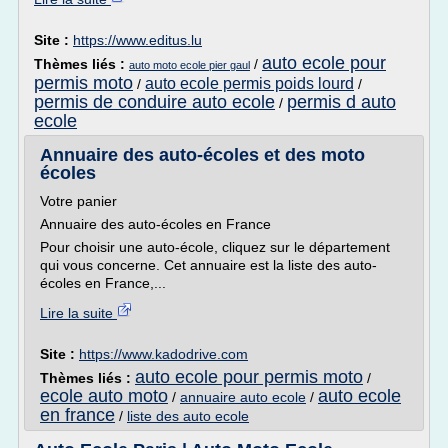
Site :
https://www.editus.lu
auto ecole pour
Thèmes liés :
/
auto moto ecole pier gaul
permis moto
auto ecole permis poids lourd
/
/
permis de conduire auto ecole
permis d auto
/
ecole
Annuaire des auto-écoles et des moto
écoles
Votre panier
Annuaire des auto-écoles en France
Pour choisir une auto-école, cliquez sur le département
qui vous concerne. Cet annuaire est la liste des auto-
écoles en France,...
Lire la suite
Site :
https://www.kadodrive.com
auto ecole pour permis moto
Thèmes liés :
/
ecole auto moto
auto ecole
/
annuaire auto ecole
/
en france
/
liste des auto ecole