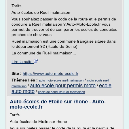
Tarifs
Auto-écoles de Rueil malmaison
Vous souhaitez passer le code de la route et le permis de
conduire à Rueil malmaison ? Auto-Moto-Ecole.fr vous
permet de trouver et de comparer les écoles de conduites
proches de chez vous.
Rueil malmaison est une commune française située dans
le département 92 (Hauts-de-Seine).
La commune de Rueil malmaison...
Lire la suite
Site :
https://www.auto-moto-ecole.fr
Thèmes liés :
/
auto moto ecole rueil malmaison
moto ecole rueil
auto ecole pour permis moto
ecole
/
/
malmaison
auto moto
/
ecole de conduite rueil malmaison
Auto-écoles de Etoile sur rhone - Auto-
moto-ecole.fr
Tarifs
Auto-écoles de Etoile sur rhone
Vous souhaitez passer le code de la route et le permis de