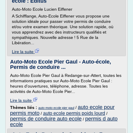
école : Editus
Auto-Moto Ecole Lucien Eiffener
A Schifflange, Auto-Ecole Eiffener vous propose une
solution idéale pour passer votre permis de conduire
et/ou votre examen théorique. Une solution rapide, où
vous apprendrez avec des instructeurs qualifiés et
sympathiques. Nouvelle adresse ! 5 Rue de la
Libération...
Lire la suite
Auto-Moto Ecole Pier Gaul - Auto-école,
Permis de conduire ...
Auto-Moto Ecole Pier Gaul à Redange-sur-Attert, toutes les
informations pratiques sur Auto-Moto Ecole Pier Gaul :
heures d'ouvertures, téléphone, adresse. Toutes les
activités de Auto-Moto Ecole Pier...
Lire la suite
auto ecole pour
Thèmes liés :
/
auto moto ecole pier gaul
permis moto
auto ecole permis poids lourd
/
/
permis de conduire auto ecole
permis d auto
/
ecole