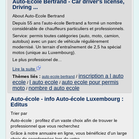
Auto-Ecole Bertrand - Car driver's license,
Driving ...
About Auto-Ecole Bertrand
Depuis 55 ans l'auto-école Bertrand a formé un nombre
considérable de chauffeurs particuliers et professionnels.
Service: permis toutes catégories (auto, moto, camion,
autobus) avec un parc de véhicule régulièrement
modernisé. Un terrain d'entraînement de 2,5 ha spécial
motos (unique au Luxembourg).
Le plus professionel de...
Lire la suite
inscription a l auto
Thèmes liés :
/
auto ecole bertrand
ecole
l auto ecole
auto ecole pour permis
/
/
moto
nombre d auto ecole
/
Auto-école - info Auto-école Luxembourg :
Editus
Trier par
Auto-école : profitez d'un vaste choix afin de trouver le
professionnel que vous recherchez
Grâce à notre annuaire en ligne, vous bénéficiez d'un large
choix de coordonnées lors de votre...