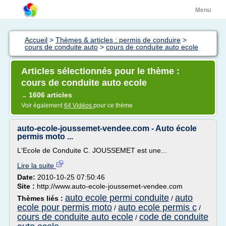
Menu
Accueil
>
Thèmes & articles : permis de conduire
>
cours de conduite auto
>
cours de conduite auto ecole
Articles sélectionnés pour le thème :
cours de conduite auto ecole
1606 articles
→
Voir également
64 Vidéos
pour ce thème
auto-ecole-joussemet-vendee.com - Auto école
permis moto ...
L'Ecole de Conduite C. JOUSSEMET est une...
Lire la suite
Date:
2010-10-25 07:50:46
Site :
http://www.auto-ecole-joussemet-vendee.com
auto ecole permi conduite
auto
Thèmes liés :
/
ecole pour permis moto
auto ecole permis c
/
/
cours de conduite auto ecole
code de conduite
/