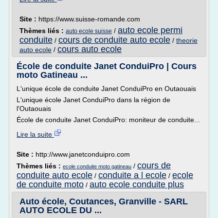
Site :
https://www.suisse-romande.com
auto ecole permi
Thèmes liés :
/
auto ecole suisse
conduite
cours de conduite auto ecole
/
/
theorie
cours auto ecole
auto ecole
/
École de conduite Janet ConduiPro | Cours
moto Gatineau ...
L'unique école de conduite Janet ConduiPro en Outaouais
L'unique école Janet ConduiPro dans la région de
l'Outaouais
École de conduite Janet ConduiPro: moniteur de conduite...
Lire la suite
Site :
http://www.janetconduipro.com
cours de
Thèmes liés :
/
ecole conduite moto gatineau
conduite auto ecole
conduite a l ecole
ecole
/
/
de conduite moto
auto ecole conduite plus
/
Auto école, Coutances, Granville - SARL
AUTO ECOLE DU ...