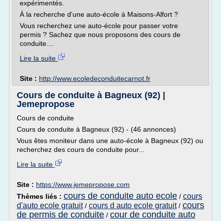
expérimentés.
À la recherche d'une auto-école à Maisons-Alfort ?
Vous recherchez une auto-école pour passer votre
permis ? Sachez que nous proposons des cours de
conduite....
Lire la suite
Site :
http://www.ecoledeconduitecarnot.fr
Cours de conduite à Bagneux (92) |
Jemepropose
Cours de conduite
Cours de conduite à Bagneux (92) - (46 annonces)
Vous êtes moniteur dans une auto-école à Bagneux (92) ou
recherchez des cours de conduite pour...
Lire la suite
Site :
https://www.jemepropose.com
cours de conduite auto ecole
cours
Thèmes liés :
/
cours
d'auto ecole gratuit
cours d auto ecole gratuit
/
/
de permis de conduite
cour de conduite auto
/