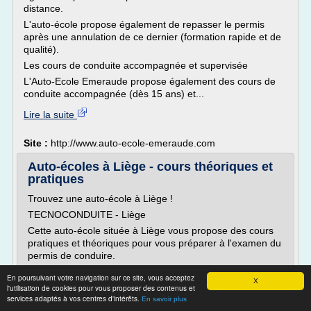
distance.
L'auto-école propose également de repasser le permis
après une annulation de ce dernier (formation rapide et de
qualité).
Les cours de conduite accompagnée et supervisée
L'Auto-Ecole Emeraude propose également des cours de
conduite accompagnée (dès 15 ans) et...
Lire la suite
Site :
http://www.auto-ecole-emeraude.com
Auto-écoles à Liège - cours théoriques et
pratiques
Trouvez une auto-école à Liège !
TECNOCONDUITE - Liège
Cette auto-école située à Liège vous propose des cours
pratiques et théoriques pour vous préparer à l'examen du
permis de conduire.
- véhicules récents à double commande
En poursuivant votre navigation sur ce site, vous acceptez
X
- moniteurs expérimentés
l'utilisation de cookies pour vous proposer des contenus et
services adaptés à vos centres d'intérêts.
En savoir plus
- terrain de manoeuvres