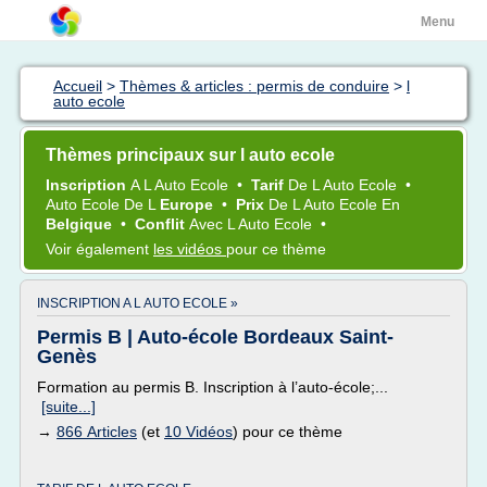
Menu
Accueil
>
Thèmes & articles : permis de conduire
>
l
auto ecole
Thèmes principaux sur l auto ecole
Inscription
A L
Auto Ecole
•
Tarif
De L
Auto Ecole
•
Auto Ecole
De L
Europe
•
Prix
De L
Auto Ecole
En
Belgique
•
Conflit
Avec L
Auto Ecole
•
Voir également
les vidéos
pour ce thème
INSCRIPTION A L AUTO ECOLE »
Permis B | Auto-école Bordeaux Saint-
Genès
Formation au permis B. Inscription à l’auto-école;...
[suite...]
→
866 Articles
(et
10 Vidéos
) pour ce thème