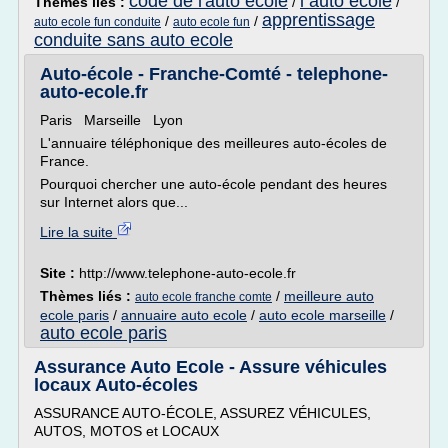
code de l'auto ecole
l auto ecole
Thèmes liés :
/
/
apprentissage
/
/
auto ecole fun conduite
auto ecole fun
conduite sans auto ecole
Auto-école - Franche-Comté - telephone-
auto-ecole.fr
Paris Marseille Lyon
L'annuaire téléphonique des meilleures auto-écoles de
France.
Pourquoi chercher une auto-école pendant des heures
sur Internet alors que...
Lire la suite
Site :
http://www.telephone-auto-ecole.fr
Thèmes liés :
/
meilleure auto
auto ecole franche comte
ecole paris
/
annuaire auto ecole
/
auto ecole marseille
/
auto ecole paris
Assurance Auto Ecole - Assure véhicules
locaux Auto-écoles
ASSURANCE AUTO-ÉCOLE, ASSUREZ VÉHICULES,
AUTOS, MOTOS et LOCAUX