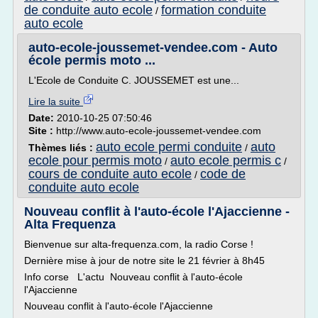
de conduite auto ecole
formation conduite
/
auto ecole
auto-ecole-joussemet-vendee.com - Auto
école permis moto ...
L'Ecole de Conduite C. JOUSSEMET est une...
Lire la suite
Date:
2010-10-25 07:50:46
Site :
http://www.auto-ecole-joussemet-vendee.com
auto ecole permi conduite
auto
Thèmes liés :
/
ecole pour permis moto
auto ecole permis c
/
/
cours de conduite auto ecole
code de
/
conduite auto ecole
Nouveau conflit à l'auto-école l'Ajaccienne -
Alta Frequenza
Bienvenue sur alta-frequenza.com, la radio Corse !
Dernière mise à jour de notre site le 21 février à 8h45
Info corse L'actu Nouveau conflit à l'auto-école
l'Ajaccienne
Nouveau conflit à l'auto-école l'Ajaccienne