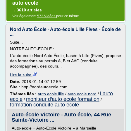
auto ecole
3610 articles
→
Voir également
572 Vidéos
pour ce thème
Nord Auto École - Auto-école Lille Fives - École de
...
Suite...
NOTRE AUTO-ECOLE :
L'auto-école Nord Auto École, basée à Lille (Fives), propose
des formations au permis A, B et AAC (conduite
accompagnée), des cours...
Lire la suite
Date:
2018-01-14 07:12:59
Site :
http://nordautoecole.com
l auto
Thèmes liés :
auto ecole lille
/
auto ecole nord
/
ecole
moniteur d'auto ecole formation
/
/
formation conduite auto ecole
Auto-école Victoire - Auto école, 44 Rue
Sainte-Victoire ...
Auto-école « Auto-École Victoire » à Marseille