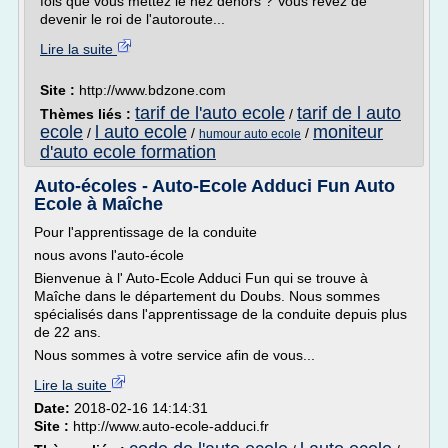
fois que vous mettez le nez dehors ? Vous rêvez de
devenir le roi de l'autoroute...
Lire la suite
Site :
http://www.bdzone.com
tarif de l'auto ecole
tarif de l auto
Thèmes liés :
/
ecole
l auto ecole
moniteur
/
/
/
humour auto ecole
d'auto ecole formation
Auto-écoles - Auto-Ecole Adduci Fun Auto
Ecole à Maîche
Pour l'apprentissage de la conduite
nous avons l'auto-école
Bienvenue à l' Auto-Ecole Adduci Fun qui se trouve à
Maîche dans le département du Doubs. Nous sommes
spécialisés dans l'apprentissage de la conduite depuis plus
de 22 ans.
Nous sommes à votre service afin de vous...
Lire la suite
Date:
2018-02-16 14:14:31
Site :
http://www.auto-ecole-adduci.fr