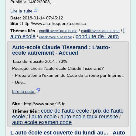
Publié le 14/02/2008,...
Lire la suite
Date:
2018-01-14 07:45:12
Site :
http://www.alta-frequenza.corsica
l
Thèmes liés :
/
/
conflit avec l'auto ecole
conflit avec l auto ecole
auto ecole
conduite de l auto
/
/
conflit avec auto ecole
Auto-ecole Claude Tisserand : L'auto-
ecole autrement - Accueil
Taux de réussite 2014 : 73%
Pourquoi choisir l'auto-école Claude Tisserand?
- Préparation à l'examen du Code de la route par Internet.
- Une...
Lire la suite
Site :
http://www.super15.fr
code de l'auto ecole
prix de l'auto
Thèmes liés :
/
ecole
l auto ecole
auto ecole taux reussite
/
/
/
auto ecole examen code
L auto école est ouverte du lundi au... - Auto