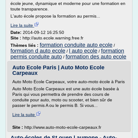
école jeune, dynamique et moderne pour une formation en
toute transparence.
L'auto école propose la formation au permis...
Lire la suite
Date:
2014-09-12 16:25:50
Site :
http://auto.ecole.warning.free.fr
formation conduite auto ecole
Thèmes liés :
/
formation d auto ecole
l auto ecole
formation
/
/
permis conduite auto
formation des auto ecole
/
Auto Ecole Paris | Auto Moto Ecole
Carpeaux
Auto Moto Ecole Carpeaux, votre auto-moto école à Paris
Auto Moto Ecole Carpeaux est une auto école basée à
Paris qui vous permettra de prendre des cours de
conduite pour auto, moto ou scooter, et bien sûr de
passer le permis A ou le permis B. Si vous...
Lire la suite
Site :
http://www.auto-moto-ecole-carpeaux.fr
Auto-écoles de St ouen l aumone - Auto-