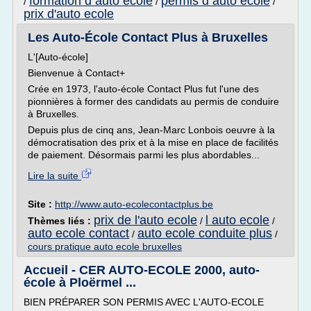
formation d auto ecole
permis d auto ecole
/
/
/
prix d'auto ecole
Les Auto-École Contact Plus à Bruxelles
L'[Auto-école]
Bienvenue à Contact+
Crée en 1973, l'auto-école Contact Plus fut l'une des
pionnières à former des candidats au permis de conduire
à Bruxelles.
Depuis plus de cinq ans, Jean-Marc Lonbois oeuvre à la
démocratisation des prix et à la mise en place de facilités
de paiement. Désormais parmi les plus abordables...
Lire la suite
Site :
http://www.auto-ecolecontactplus.be
prix de l'auto ecole
l auto ecole
Thèmes liés :
/
/
auto ecole contact
auto ecole conduite plus
/
/
cours pratique auto ecole bruxelles
Accueil - CER AUTO-ECOLE 2000, auto-
école à Ploërmel ...
BIEN PRÉPARER SON PERMIS AVEC L'AUTO-ECOLE