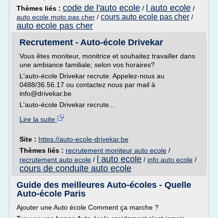
code de l'auto ecole
l auto ecole
Thèmes liés :
/
/
cours auto ecole pas cher
auto ecole moto pas cher
/
/
auto ecole pas cher
Recrutement - Auto-école Drivekar
Vous êtes moniteur, monitrice et souhaitez travailler dans
une ambiance familiale; selon vos horaires?
L'auto-école Drivekar recrute. Appelez-nous au
0488/36.56.17 ou contactez nous par mail à
info@drivekar.be
L'auto-école Drivekar recrute...
Lire la suite
Site :
https://auto-ecole-drivekar.be
Thèmes liés :
recrutement moniteur auto ecole
/
l auto ecole
recrutement auto ecole
/
/
info auto ecole
/
cours de conduite auto ecole
Guide des meilleures Auto-écoles - Quelle
Auto-école Paris
Ajouter une Auto école Comment ça marche ?