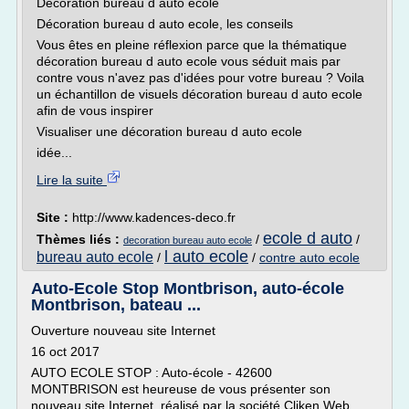
Décoration bureau d auto ecole
Décoration bureau d auto ecole, les conseils
Vous êtes en pleine réflexion parce que la thématique
décoration bureau d auto ecole vous séduit mais par
contre vous n'avez pas d'idées pour votre bureau ? Voila
un échantillon de visuels décoration bureau d auto ecole
afin de vous inspirer
Visualiser une décoration bureau d auto ecole
idée...
Lire la suite
Site :
http://www.kadences-deco.fr
ecole d auto
Thèmes liés :
/
/
decoration bureau auto ecole
l auto ecole
bureau auto ecole
/
/
contre auto ecole
Auto-Ecole Stop Montbrison, auto-école
Montbrison, bateau ...
Ouverture nouveau site Internet
16 oct 2017
AUTO ECOLE STOP : Auto-école - 42600
MONTBRISON est heureuse de vous présenter son
nouveau site Internet, réalisé par la société Cliken Web.