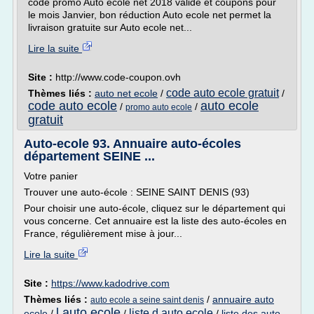
code promo Auto ecole net 2018 valide et coupons pour
le mois Janvier, bon réduction Auto ecole net permet la
livraison gratuite sur Auto ecole net...
Lire la suite
Site :
http://www.code-coupon.ovh
code auto ecole gratuit
Thèmes liés :
auto net ecole
/
/
code auto ecole
auto ecole
/
/
promo auto ecole
gratuit
Auto-ecole 93. Annuaire auto-écoles
département SEINE ...
Votre panier
Trouver une auto-école : SEINE SAINT DENIS (93)
Pour choisir une auto-école, cliquez sur le département qui
vous concerne. Cet annuaire est la liste des auto-écoles en
France, régulièrement mise à jour...
Lire la suite
Site :
https://www.kadodrive.com
Thèmes liés :
/
annuaire auto
auto ecole a seine saint denis
l auto ecole
liste d auto ecole
ecole
/
/
/
liste des auto