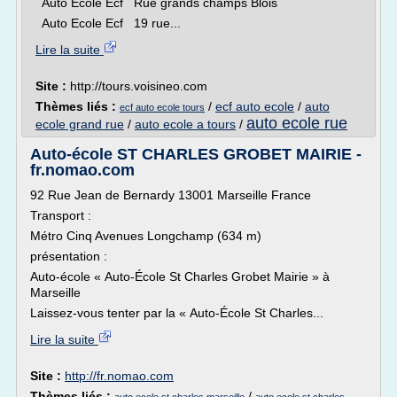
Auto Ecole Ecf Rue grands champs Blois
Auto Ecole Ecf 19 rue...
Lire la suite
Site :
http://tours.voisineo.com
Thèmes liés :
/
ecf auto ecole
/
auto
ecf auto ecole tours
auto ecole rue
ecole grand rue
/
auto ecole a tours
/
Auto-école ST CHARLES GROBET MAIRIE -
fr.nomao.com
92 Rue Jean de Bernardy 13001 Marseille France
Transport :
Métro Cinq Avenues Longchamp (634 m)
présentation :
Auto-école « Auto-École St Charles Grobet Mairie » à
Marseille
Laissez-vous tenter par la « Auto-École St Charles...
Lire la suite
Site :
http://fr.nomao.com
Thèmes liés :
/