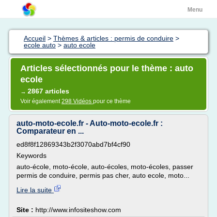
Menu
Accueil
>
Thèmes & articles : permis de conduire
>
ecole auto
>
auto ecole
Articles sélectionnés pour le thème : auto
ecole
2867 articles
→
Voir également
298 Vidéos
pour ce thème
auto-moto-ecole.fr - Auto-moto-ecole.fr :
Comparateur en ...
ed8f8f12869343b2f3070abd7bf4cf90
Keywords
auto-école, moto-école, auto-écoles, moto-écoles, passer
permis de conduire, permis pas cher, auto ecole, moto...
Lire la suite
Site :
http://www.infositeshow.com