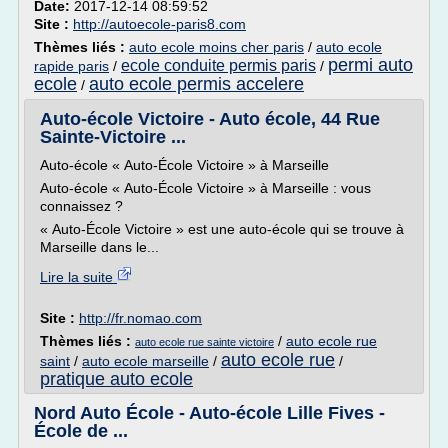
Date:
2017-12-14 08:59:52
Site :
http://autoecole-paris8.com
Thèmes liés :
auto ecole moins cher paris
/
auto ecole
permi auto
ecole conduite permis paris
rapide paris
/
/
ecole
auto ecole permis accelere
/
Auto-école Victoire - Auto école, 44 Rue
Sainte-Victoire ...
Auto-école « Auto-École Victoire » à Marseille
Auto-école « Auto-École Victoire » à Marseille : vous
connaissez ?
« Auto-École Victoire » est une auto-école qui se trouve à
Marseille dans le...
Lire la suite
Site :
http://fr.nomao.com
Thèmes liés :
/
auto ecole rue
auto ecole rue sainte victoire
auto ecole rue
saint
/
auto ecole marseille
/
/
pratique auto ecole
Nord Auto École - Auto-école Lille Fives -
École de ...