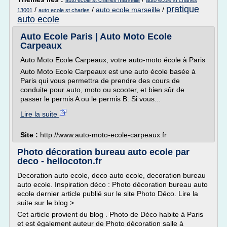
auto ecole st charles marseille
auto ecole st charles
pratique
/
/
auto ecole marseille
/
13001
auto ecole st charles
auto ecole
Auto Ecole Paris | Auto Moto Ecole
Carpeaux
Auto Moto Ecole Carpeaux, votre auto-moto école à Paris
Auto Moto Ecole Carpeaux est une auto école basée à
Paris qui vous permettra de prendre des cours de
conduite pour auto, moto ou scooter, et bien sûr de
passer le permis A ou le permis B. Si vous...
Lire la suite
Site :
http://www.auto-moto-ecole-carpeaux.fr
Photo décoration bureau auto ecole par
deco - hellocoton.fr
Decoration auto ecole, deco auto ecole, decoration bureau
auto ecole. Inspiration déco : Photo décoration bureau auto
ecole dernier article publié sur le site Photo Déco. Lire la
suite sur le blog >
Cet article provient du blog . Photo de Déco habite à Paris
et est également auteur de Photo décoration salle à