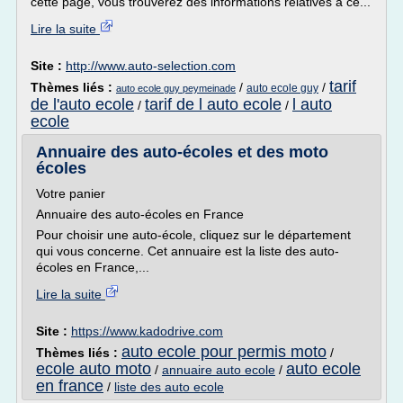
cette page, vous trouverez des informations relatives à ce...
Lire la suite
Site :
http://www.auto-selection.com
tarif
Thèmes liés :
/
/
auto ecole guy
auto ecole guy peymeinade
de l'auto ecole
tarif de l auto ecole
l auto
/
/
ecole
Annuaire des auto-écoles et des moto
écoles
Votre panier
Annuaire des auto-écoles en France
Pour choisir une auto-école, cliquez sur le département
qui vous concerne. Cet annuaire est la liste des auto-
écoles en France,...
Lire la suite
Site :
https://www.kadodrive.com
auto ecole pour permis moto
Thèmes liés :
/
ecole auto moto
auto ecole
/
annuaire auto ecole
/
en france
/
liste des auto ecole