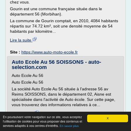
chez vous.
Gourin est une commune française située dans le
département 56 (Morbihan).
La commune de Gourin comptait, en 2010, 4084 habitants
répartis sur 74.72 km², soit une densité moyenne de 54
habitants par kilomètre...
Lire la suite
Site :
https://www.auto-moto-ecole.fr
Auto Ecole Au 56 SOISSONS - auto-
selection.com
Auto Ecole Au 56
Auto Ecole Au 56
La société Auto Ecole Au 56 située à l'adresse 56 av
Reims SOISSONS, dans le département 02, Aisne est
spécialisée dans l'activité de Auto école. Sur cette page,
vous trouverez des informations relatives à ce...
Lire la suite
En poursuivant votre navigation sur ce site, vous acceptez
X
l'utilisation de cookies pour vous proposer des contenus et
Site :
http://www.auto-selection.com
services adaptés à vos centres d'intérêts.
En savoir plus