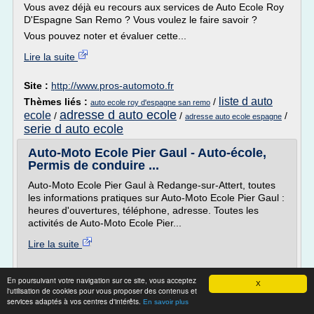
Vous avez déjà eu recours aux services de Auto Ecole Roy
D'Espagne San Remo ? Vous voulez le faire savoir ?
Vous pouvez noter et évaluer cette...
Lire la suite
Site :
http://www.pros-automoto.fr
liste d auto
Thèmes liés :
/
auto ecole roy d'espagne san remo
adresse d auto ecole
ecole
/
/
/
adresse auto ecole espagne
serie d auto ecole
Auto-Moto Ecole Pier Gaul - Auto-école,
Permis de conduire ...
Auto-Moto Ecole Pier Gaul à Redange-sur-Attert, toutes
les informations pratiques sur Auto-Moto Ecole Pier Gaul :
heures d'ouvertures, téléphone, adresse. Toutes les
activités de Auto-Moto Ecole Pier...
Lire la suite
Site :
https://www.editus.lu
En poursuivant votre navigation sur ce site, vous acceptez
X
auto ecole pour
Thèmes liés :
/
l'utilisation de cookies pour vous proposer des contenus et
auto moto ecole pier gaul
services adaptés à vos centres d'intérêts.
permis moto
auto ecole permis poids lourd
/
En savoir plus
/