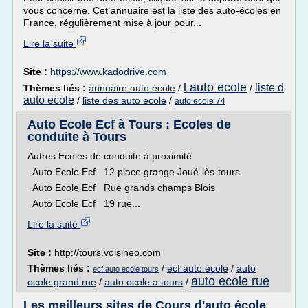
vous concerne. Cet annuaire est la liste des auto-écoles en
France, régulièrement mise à jour pour...
Lire la suite
Site :
https://www.kadodrive.com
l auto ecole
liste d
Thèmes liés :
annuaire auto ecole
/
/
auto ecole
/
liste des auto ecole
/
auto ecole 74
Auto Ecole Ecf à Tours : Ecoles de
conduite à Tours
Autres Ecoles de conduite à proximité
Auto Ecole Ecf 12 place grange Joué-lès-tours
Auto Ecole Ecf Rue grands champs Blois
Auto Ecole Ecf 19 rue...
Lire la suite
Site :
http://tours.voisineo.com
Thèmes liés :
/
ecf auto ecole
/
auto
ecf auto ecole tours
auto ecole rue
ecole grand rue
/
auto ecole a tours
/
Les meilleurs sites de Cours d'auto école