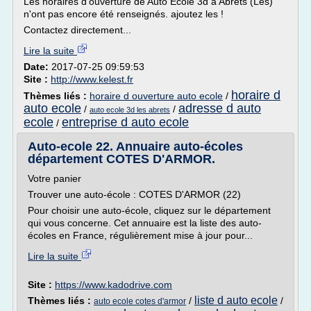
Les horaires d'ouverture de Auto Ecole 3d à Abrets (Les)
n'ont pas encore été renseignés. ajoutez les !
Contactez directement...
Lire la suite
Date:
2017-07-25 09:59:53
Site :
http://www.kelest.fr
horaire d
Thèmes liés :
horaire d ouverture auto ecole
/
auto ecole
adresse d auto
/
/
auto ecole 3d les abrets
ecole
entreprise d auto ecole
/
Auto-ecole 22. Annuaire auto-écoles
département COTES D'ARMOR.
Votre panier
Trouver une auto-école : COTES D'ARMOR (22)
Pour choisir une auto-école, cliquez sur le département
qui vous concerne. Cet annuaire est la liste des auto-
écoles en France, régulièrement mise à jour pour...
Lire la suite
Site :
https://www.kadodrive.com
liste d auto ecole
Thèmes liés :
/
/
auto ecole cotes d'armor