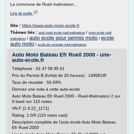
La commune de Rueil malmaison...
Lire la suite
Site :
https://www.auto-moto-ecole.fr
Thèmes liés :
/
auto moto ecole rueil malmaison
moto ecole rueil
auto ecole pour permis moto
ecole
/
/
malmaison
auto moto
/
ecole de conduite rueil malmaison
Auto Moto Bateau Efr Rueil 2000 - une-
auto-ecole.fr
Téléphone : 01 47 08 95 61
Prix du Permis B (forfait de 20 heures) : 1495EUR
Taux de réussite : 56.69%
Donnez une note à cette auto-école
Auto Moto Bateau Efr Rueil 2000 - Rueil-Malmaison 2 sur
5 basé sur 110 notes.
VN:F [1.9.22_1171]
Rating: 2.0/5 (110 votes cast)
Description complète de l'auto-école Auto Moto Bateau
Efr Rueil 2000