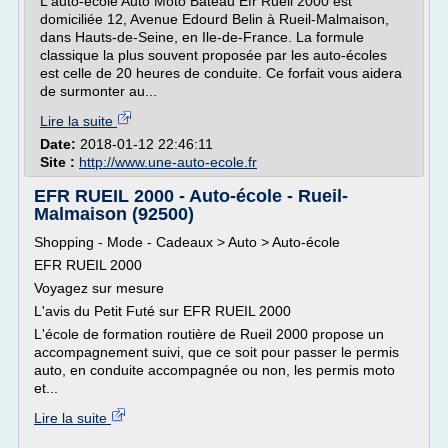
L'auto-école Auto Moto Bateau Efr Rueil 2000 est
domiciliée 12, Avenue Edourd Belin à Rueil-Malmaison,
dans Hauts-de-Seine, en Ile-de-France. La formule
classique la plus souvent proposée par les auto-écoles
est celle de 20 heures de conduite. Ce forfait vous aidera
de surmonter au...
Lire la suite
Date:
2018-01-12 22:46:11
Site :
http://www.une-auto-ecole.fr
EFR RUEIL 2000 - Auto-école - Rueil-
Malmaison (92500)
Shopping - Mode - Cadeaux > Auto > Auto-école
EFR RUEIL 2000
Voyagez sur mesure
L'avis du Petit Futé sur EFR RUEIL 2000
L'école de formation routière de Rueil 2000 propose un
accompagnement suivi, que ce soit pour passer le permis
auto, en conduite accompagnée ou non, les permis moto
et...
Lire la suite