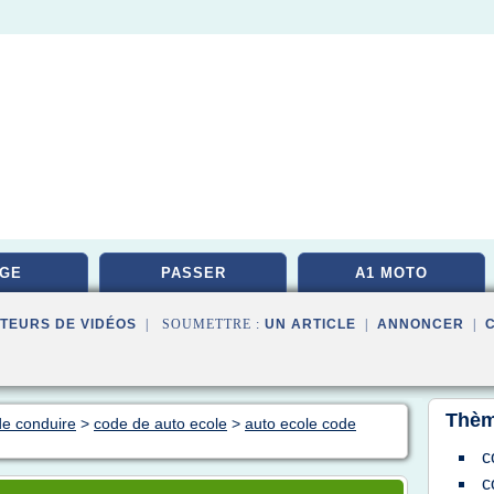
GE
PASSER
A1 MOTO
TEURS DE VIDÉOS
| SOUMETTRE :
UN ARTICLE
|
ANNONCER
|
Thèm
de conduire
>
code de auto ecole
>
auto ecole code
c
c