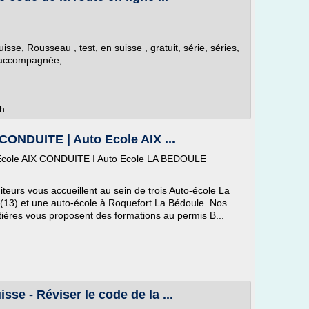
isse, Rousseau , test, en suisse , gratuit, série, séries,
 accompagnée,...
ch
CONDUITE | Auto Ecole AIX ...
Ecole AIX CONDUITE I Auto Ecole LA BEDOULE
eurs vous accueillent au sein de trois Auto-école La
e(13) et une auto-école à Roquefort La Bédoule. Nos
tières vous proposent des formations au permis B...
sse - Réviser le code de la ...