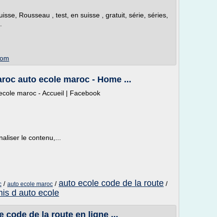
isse, Rousseau , test, en suisse , gratuit, série, séries,
.
com
oc auto ecole maroc - Home ...
cole maroc - Accueil | Facebook
aliser le contenu,...
auto ecole code de la route
/
/
/
c
auto ecole maroc
is d auto ecole
 code de la route en ligne ...