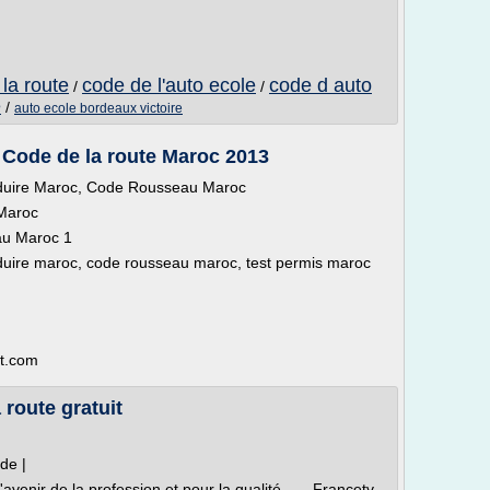
la route
code de l'auto ecole
code d auto
/
/
e
/
auto ecole bordeaux victoire
 Code de la route Maroc 2013
nduire Maroc, Code Rousseau Maroc
 Maroc
au Maroc 1
duire maroc, code rousseau maroc, test permis maroc
ot.com
 route gratuit
de |
avenir de la profession et pour la qualité ... - Francetv