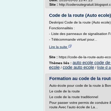
Date:
2018-03-05 15:47:23
Site :
http://coderoutegratuit.blogspot.
Code de la route (Auto ecole
Deskripsi Code de la route (Auto ecole)
Fonctionnalités :
- Liste des panneaux de signalisation F
- Télécommande virtuel pour...
Lire la suite
Site :
https://code-de-la-route-auto-eco
auto ecole code de 
Thèmes liés :
ecole
code auto ecole
liste d 
/
/
Formation au code de la route
Auto-école pour code de la route à Bo
Le code de la route
Le code de la route traditionnel
Pour passer votre permis de conduire i
route.Avec l'auto école de La...