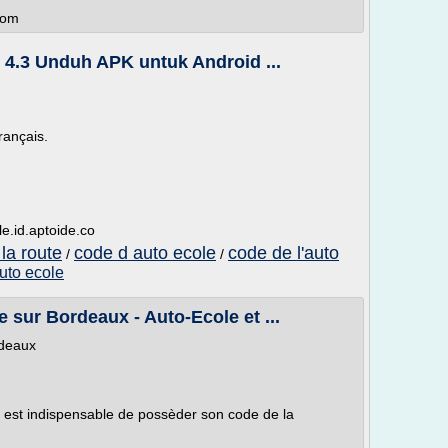
com
) 4.3 Unduh APK untuk Android ...
rançais.
le.id.aptoide.co
la route
code d auto ecole
code de l'auto
/
/
auto ecole
 sur Bordeaux - Auto-Ecole et ...
rdeaux
l est indispensable de possèder son code de la