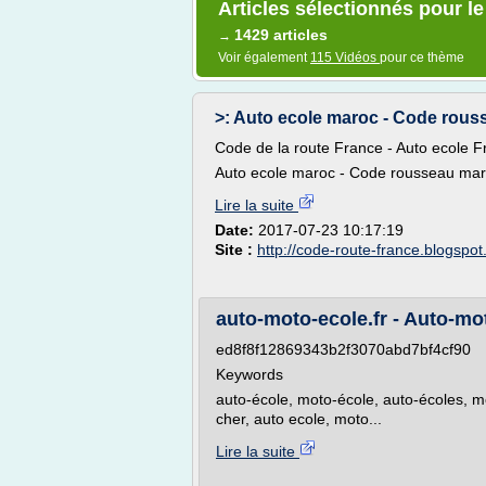
Articles sélectionnés pour le
1429 articles
→
Voir également
115 Vidéos
pour ce thème
>: Auto ecole maroc - Code rouss
Code de la route France - Auto ecole 
Auto ecole maroc - Code rousseau maro
Lire la suite
Date:
2017-07-23 10:17:19
Site :
http://code-route-france.blogspo
auto-moto-ecole.fr - Auto-mot
ed8f8f12869343b2f3070abd7bf4cf90
Keywords
auto-école, moto-école, auto-écoles, m
cher, auto ecole, moto...
Lire la suite