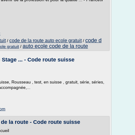
t
code d
uit
code de la route auto ecole gratuit
/
/
auto ecole code de la route
le gratuit
/
- Stage ... - Code route suisse
sse, Rousseau , test, en suisse , gratuit, série, séries,
 accompagnée,...
com
de la route - Code route suisse
ccueil