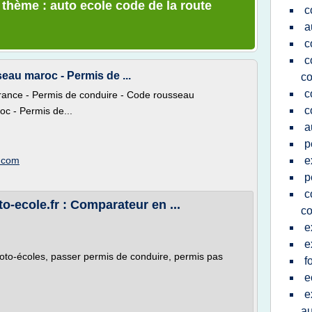
 thème : auto ecole code de la route
c
a
c
c
eau maroc - Permis de ...
co
c
France - Permis de conduire - Code rousseau
c
c - Permis de...
a
p
t.com
e
p
c
o-ecole.fr : Comparateur en ...
co
e
e
oto-écoles, passer permis de conduire, permis pas
f
e
e
au