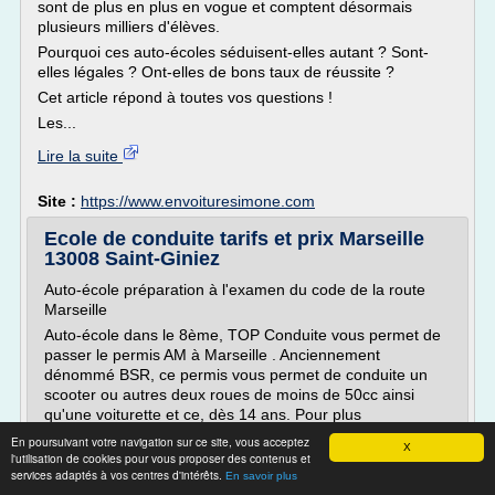
sont de plus en plus en vogue et comptent désormais
plusieurs milliers d'élèves.
Pourquoi ces auto-écoles séduisent-elles autant ? Sont-
elles légales ? Ont-elles de bons taux de réussite ?
Cet article répond à toutes vos questions !
Les...
Lire la suite
Site :
https://www.envoituresimone.com
Ecole de conduite tarifs et prix Marseille
13008 Saint-Giniez
Auto-école préparation à l'examen du code de la route
Marseille
Auto-école dans le 8ème, TOP Conduite vous permet de
passer le permis AM à Marseille . Anciennement
dénommé BSR, ce permis vous permet de conduite un
scooter ou autres deux roues de moins de 50cc ainsi
qu'une voiturette et ce, dès 14 ans. Pour plus
d'informations sur l'ensemble des forfaits et des
En poursuivant votre navigation sur ce site, vous acceptez
X
prestations de notre auto-école, consultez notre...
l'utilisation de cookies pour vous proposer des contenus et
services adaptés à vos centres d'intérêts.
En savoir plus
Lire la suite