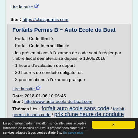
Lire la suite
Site :
https://classpermis.com
Forfaits Permis B ~ Auto Ecole du Buat
- Forfait Code Illimité
- Forfait Code Internet Illimité
- les présentations à l'examen de code sont à régler par
timbre fiscal dématérialisé depuis le 13/06/2016
- 1 heure d'évaluation de départ
- 20 heures de conduite obligatoires
- 2 présentations à l'examen pratique...
Lire la suite
Date:
2018-01-06 10:06:45
Site :
http://www.auto-ecole-du-buat.com
forfait auto ecole sans code
Thèmes liés :
/
forfait
prix d'une heure de conduite
permis b sans code
/
auto ecole
prix de l'heure d'auto ecole
/
/
En poursuivant votre navigation sur ce site, vous acceptez
examen pratique du permis de conduite
X
l'utilisation de cookies pour vous proposer des contenus et
services adaptés à vos centres d'intérêts.
En savoir plus
Qu’est-ce qu’une auto-école en ligne ? - En