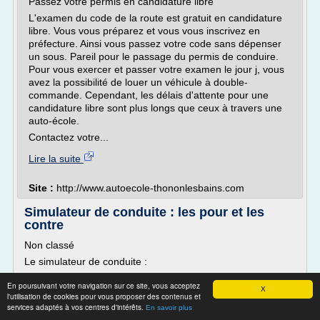
Passez votre permis en candidature libre
L'examen du code de la route est gratuit en candidature
libre. Vous vous préparez et vous vous inscrivez en
préfecture. Ainsi vous passez votre code sans dépenser
un sous. Pareil pour le passage du permis de conduire.
Pour vous exercer et passer votre examen le jour j, vous
avez la possibilité de louer un véhicule à double-
commande. Cependant, les délais d'attente pour une
candidature libre sont plus longs que ceux à travers une
auto-école.
Contactez votre...
Lire la suite
Site :
http://www.autoecole-thononlesbains.com
Simulateur de conduite : les pour et les
contre
Non classé
Le simulateur de conduite :
Le simulateur de conduite est une technique de conduite
En poursuivant votre navigation sur ce site, vous acceptez
que certaines auto-écoles proposent à leurs élèves. Cela
X
l'utilisation de cookies pour vous proposer des contenus et
peut être dans le cadre de l'évaluation de départ, des
services adaptés à vos centres d'intérêts.
En savoir plus
premières heures de conduite ou de l'ensemble de la