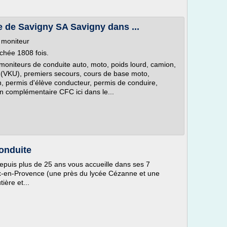
 de Savigny SA Savigny dans ...
e moniteur
fichée 1808 fois.
 moniteurs de conduite auto, moto, poids lourd, camion,
on (VKU), premiers secours, cours de base moto,
ion, permis d'élève conducteur, permis de conduire,
n complémentaire CFC ici dans le...
onduite
epuis plus de 25 ans vous accueille dans ses 7
ix-en-Provence (une près du lycée Cézanne et une
ière et...