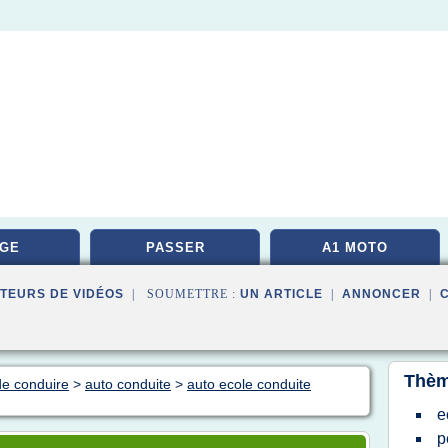
GE
PASSER
A1 MOTO
TEURS DE VIDÉOS
| SOUMETTRE :
UN ARTICLE
|
ANNONCER
|
Thèm
de conduire
>
auto conduite
>
auto ecole conduite
e
p