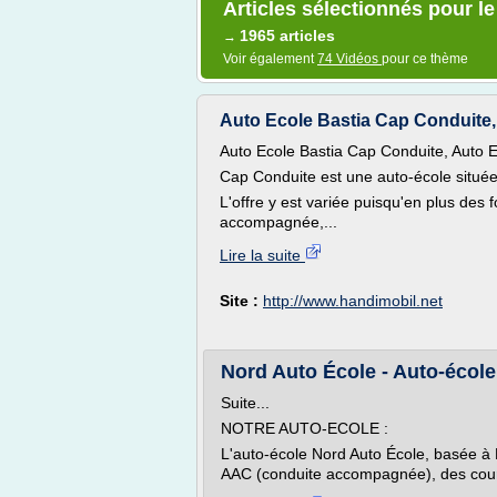
Articles sélectionnés pour l
1965 articles
→
Voir également
74 Vidéos
pour ce thème
Auto Ecole Bastia Cap Conduite
Auto Ecole Bastia Cap Conduite, Auto 
Cap Conduite est une auto-école située 
L'offre y est variée puisqu'en plus des
accompagnée,...
Lire la suite
Site :
http://www.handimobil.net
Nord Auto École - Auto-école L
Suite...
NOTRE AUTO-ECOLE :
L'auto-école Nord Auto École, basée à L
AAC (conduite accompagnée), des cour