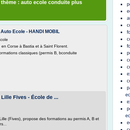
e thème : auto ecole conduite plus
p
e
a
c
, Auto Ecole - HANDI MOBIL
f
c
Ecole
f
en Corse à Bastia et à Saint Florent.
 formations classiques (permis B, bconduite
p
c
c
e
c
p
ec
ille Fives - École de ...
e
p
ec
ille (Fives), propose des formations au permis A, B et
e
s...
c