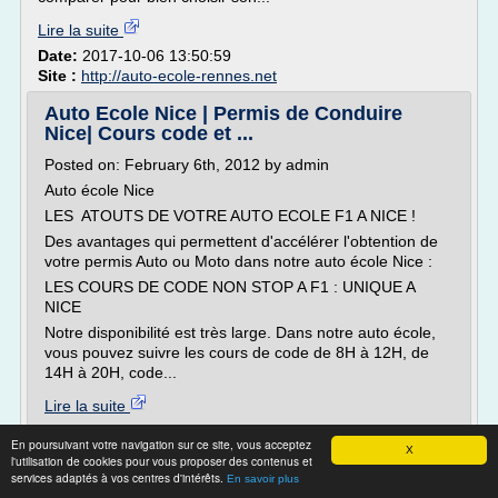
Lire la suite
Date:
2017-10-06 13:50:59
Site :
http://auto-ecole-rennes.net
Auto Ecole Nice | Permis de Conduire
Nice| Cours code et ...
Posted on: February 6th, 2012 by admin
Auto école Nice
LES ATOUTS DE VOTRE AUTO ECOLE F1 A NICE !
Des avantages qui permettent d'accélérer l'obtention de
votre permis Auto ou Moto dans notre auto école Nice :
LES COURS DE CODE NON STOP A F1 : UNIQUE A
NICE
Notre disponibilité est très large. Dans notre auto école,
vous pouvez suivre les cours de code de 8H à 12H, de
14H à 20H, code...
Lire la suite
En poursuivant votre navigation sur ce site, vous acceptez
Site :
autoecolef1.com
X
l'utilisation de cookies pour vous proposer des contenus et
services adaptés à vos centres d'intérêts.
En savoir plus
Auto-écoles à Liège - cours théoriques et