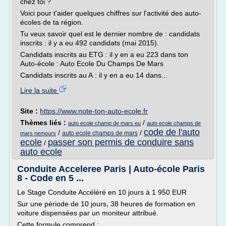
chez toi ?
Voici pour t'aider quelques chiffres sur l'activité des auto-
écoles de ta région.
Tu veux savoir quel est le dernier nombre de : candidats
inscrits : il y a eu 492 candidats (mai 2015).
Candidats inscrits au ETG : il y en a eu 223 dans ton
Auto-école : Auto Ecole Du Champs De Mars
Candidats inscrits au A : il y en a eu 14 dans...
Lire la suite
Site :
https://www.note-ton-auto-ecole.fr
Thèmes liés :
/
auto ecole champ de mars eu
auto ecole champs de
code de l'auto
/
/
auto ecole champs de mars
mars nemours
ecole
passer son permis de conduire sans
/
auto ecole
Conduite Acceleree Paris | Auto-école Paris
8 - Code en 5 ...
Le Stage Conduite Accéléré en 10 jours à 1 950 EUR
Sur une période de 10 jours, 38 heures de formation en
voiture dispensées par un moniteur attribué.
Cette formule comprend :