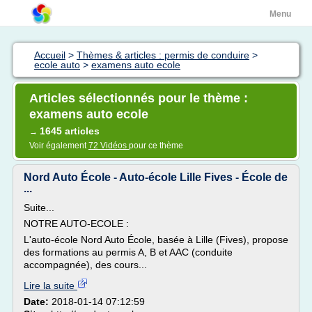
Menu
Accueil
>
Thèmes & articles : permis de conduire
>
ecole auto
>
examens auto ecole
Articles sélectionnés pour le thème :
examens auto ecole
1645 articles
→
Voir également
72 Vidéos
pour ce thème
Nord Auto École - Auto-école Lille Fives - École de
...
Suite...
NOTRE AUTO-ECOLE :
L'auto-école Nord Auto École, basée à Lille (Fives), propose
des formations au permis A, B et AAC (conduite
accompagnée), des cours...
Lire la suite
Date:
2018-01-14 07:12:59