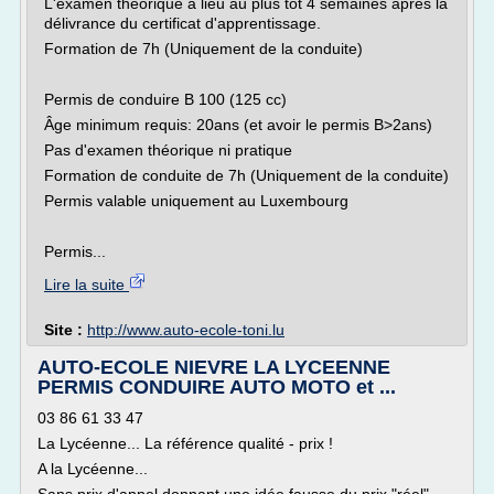
L'examen théorique a lieu au plus tôt 4 semaines après la
délivrance du certificat d'apprentissage.
Formation de 7h (Uniquement de la conduite)
Permis de conduire B 100 (125 cc)
Âge minimum requis: 20ans (et avoir le permis B>2ans)
Pas d'examen théorique ni pratique
Formation de conduite de 7h (Uniquement de la conduite)
Permis valable uniquement au Luxembourg
Permis...
Lire la suite
Site :
http://www.auto-ecole-toni.lu
AUTO-ECOLE NIEVRE LA LYCEENNE
PERMIS CONDUIRE AUTO MOTO et ...
03 86 61 33 47
La Lycéenne... La référence qualité - prix !
A la Lycéenne...