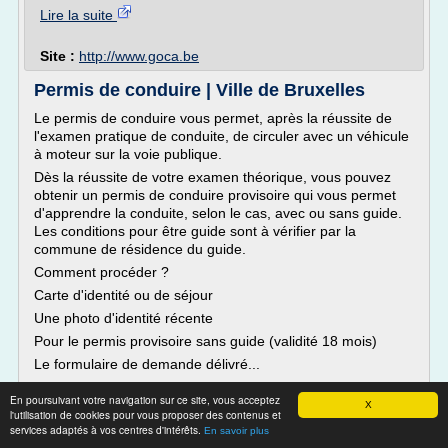
Lire la suite
Site :
http://www.goca.be
Permis de conduire | Ville de Bruxelles
Le permis de conduire vous permet, après la réussite de
l'examen pratique de conduite, de circuler avec un véhicule
à moteur sur la voie publique.
Dès la réussite de votre examen théorique, vous pouvez
obtenir un permis de conduire provisoire qui vous permet
d'apprendre la conduite, selon le cas, avec ou sans guide.
Les conditions pour être guide sont à vérifier par la
commune de résidence du guide.
Comment procéder ?
Carte d'identité ou de séjour
Une photo d'identité récente
Pour le permis provisoire sans guide (validité 18 mois)
Le formulaire de demande délivré...
Lire la suite
En poursuivant votre navigation sur ce site, vous acceptez
X
l'utilisation de cookies pour vous proposer des contenus et
services adaptés à vos centres d'intérêts.
En savoir plus
Site :
https://www.bruxelles.be