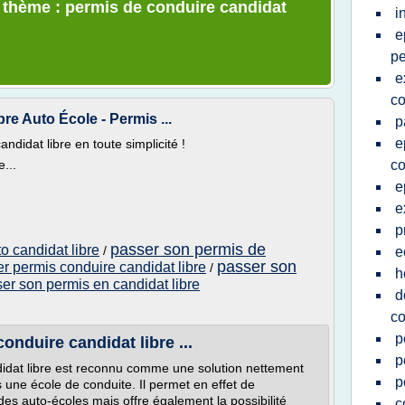
e thème : permis de conduire candidat
i
e
pe
e
co
re Auto École - Permis ...
p
e
didat libre en toute simplicité !
...
co
e
e
p
passer son permis de
o candidat libre
/
e
passer son
r permis conduire candidat libre
/
h
er son permis en candidat libre
d
co
p
onduire candidat libre ...
p
idat libre est reconnu comme une solution nettement
p
 une école de conduite. Il permet en effet de
des auto-écoles mais offre également la possibilité
c