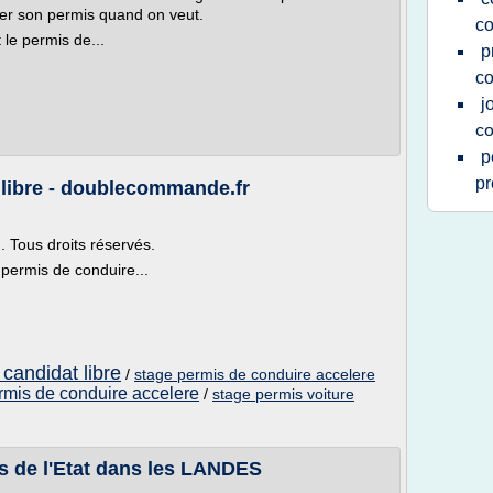
ser son permis quand on veut.
co
t le permis de...
p
co
j
co
p
pr
 libre - doublecommande.fr
Tous droits réservés.
permis de conduire...
candidat libre
/
stage permis de conduire accelere
rmis de conduire accelere
/
stage permis voiture
s de l'Etat dans les LANDES