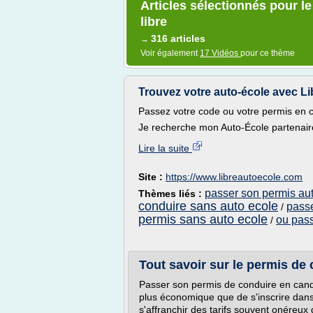
Articles sélectionnés pour l
libre
316 articles
→
Voir également
17 Vidéos
pour ce thème
Trouvez votre auto-école avec Lib
Passez votre code ou votre permis en can
Je recherche mon Auto-École partenaire
Lire la suite
Site :
https://www.libreautoecole.com
passer son permis aut
Thèmes liés :
conduire sans auto ecole
passe
/
permis sans auto ecole
ou pass
/
Tout savoir sur le permis de c
Passer son permis de conduire en cand
plus économique que de s'inscrire dans
s'affranchir des tarifs souvent onéreux 