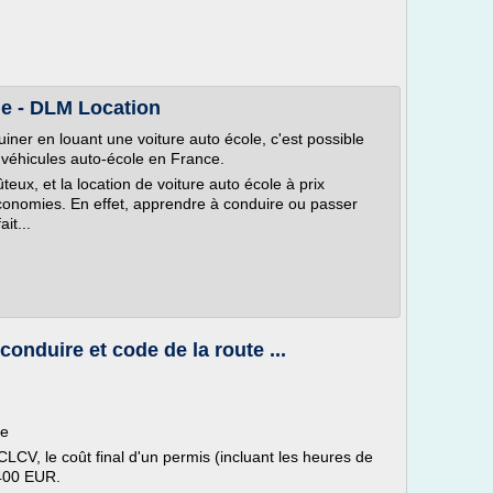
le - DLM Location
iner en louant une voiture auto école, c'est possible
 véhicules auto-école en France.
eux, et la location de voiture auto école à prix
conomies. En effet, apprendre à conduire ou passer
it...
conduire et code de la route ...
ce
CV, le coût final d'un permis (incluant les heures de
 400 EUR.