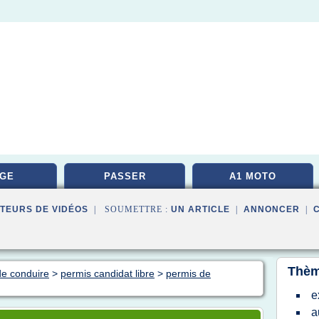
GE
PASSER
A1 MOTO
TEURS DE VIDÉOS
| SOUMETTRE :
UN ARTICLE
|
ANNONCER
|
Thèm
de conduire
>
permis candidat libre
>
permis de
e
a