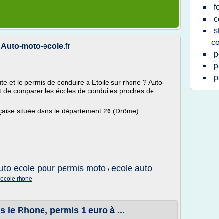
f
c
s
co
- Auto-moto-ecole.fr
p
p
p
te et le permis de conduire à Etoile sur rhone ? Auto-
t de comparer les écoles de conduites proches de
çaise située dans le département 26 (Drôme).
uto ecole pour permis moto
ecole auto
/
 ecole rhone
 le Rhone, permis 1 euro à ...