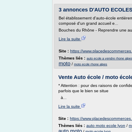
3 annonces D'AUTO ECOLES 
Bel établissement d'auto-école entièrem
composé d'un grand accueil e...
Bouches du Rhône - Reprendre une auto
Lire la suite
Site :
https://www.placedescommerces
Thèmes liés :
auto ecole a vendre rhone alpe
moto
/
moto ecole rhone alpes
Vente Auto école / moto école
* Attention : pour des raisons de confid
parfois que le bien se situe
à...
Lire la suite
Site :
https://www.placedescommerces
Thèmes liés :
auto moto ecole lyon
/
m
auto moto
/
moto ecole lyon