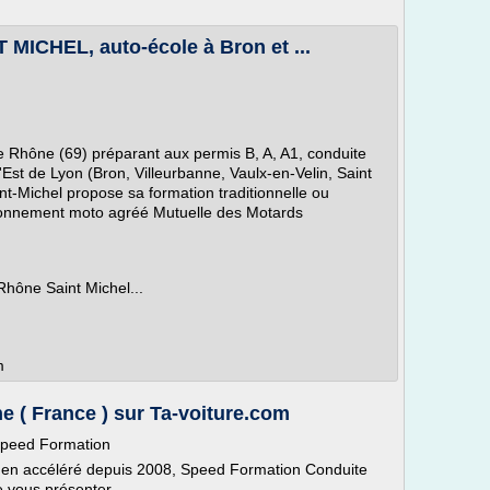
MICHEL, auto-école à Bron et ...
e Rhône (69) préparant aux permis B, A, A1, conduite
st de Lyon (Bron, Villeurbanne, Vaulx-en-Velin, Saint
nt-Michel propose sa formation traditionnelle ou
tionnement moto agréé Mutuelle des Motards
hône Saint Michel...
m
 ( France ) sur Ta-voiture.com
Speed Formation
e en accéléré depuis 2008, Speed Formation Conduite
e vous présenter...