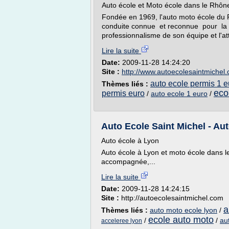
Auto école et Moto école dans le Rhôn
Fondée en 1969, l'auto moto école du 
conduite connue et reconnue pour la q
professionnalisme de son équipe et l'at
Lire la suite
Date:
2009-11-28 14:24:20
Site :
http://www.autoecolesaintmichel
auto ecole permis 1 e
Thèmes liés :
eco
permis euro
/
auto ecole 1 euro
/
Auto Ecole Saint Michel - Aut
Auto école à Lyon
Auto école à Lyon et moto école dans l
accompagnée,...
Lire la suite
Date:
2009-11-28 14:24:15
Site :
http://autoecolesaintmichel.com
a
Thèmes liés :
auto moto ecole lyon
/
ecole auto moto
/
/
au
acceleree lyon