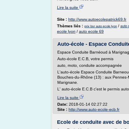
Lire la suite
Site :
http://www.autoecolepatrick69.fr
Thèmes liés :
/
auto 
prix bsr auto ecole lyon
ecole lyon
/
auto ecole 69
Auto-école - Espace Condui
Espace Conduite Barnéoud à Marigna
Auto-école E.C.B, votre permis
auto, moto, conduite accompagnée
L'auto-école Espace Conduite Barneou
Bouches-du-Rhône (13) : aux Pennes-Mi
Marignane.
L' auto-école E.C.B c'est le permis au
Lire la suite
Date:
2018-01-14 02:27:22
Site :
http://www.auto-ecole-ecb.fr
Ecole de conduite avec de bo