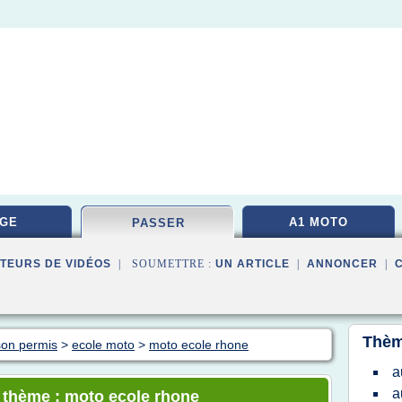
GE
A1 MOTO
PASSER
TEURS DE VIDÉOS
| SOUMETTRE :
UN ARTICLE
|
ANNONCER
|
Thèm
son permis
>
ecole moto
>
moto ecole rhone
a
a
e thème : moto ecole rhone