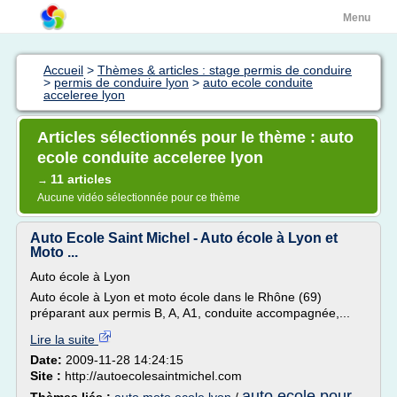
Menu
Accueil
>
Thèmes & articles : stage permis de conduire
>
permis de conduire lyon
>
auto ecole conduite
acceleree lyon
Articles sélectionnés pour le thème : auto
ecole conduite acceleree lyon
11 articles
→
Aucune vidéo sélectionnée pour ce thème
Auto Ecole Saint Michel - Auto école à Lyon et
Moto ...
Auto école à Lyon
Auto école à Lyon et moto école dans le Rhône (69)
préparant aux permis B, A, A1, conduite accompagnée,...
Lire la suite
Date:
2009-11-28 14:24:15
Site :
http://autoecolesaintmichel.com
auto ecole pour