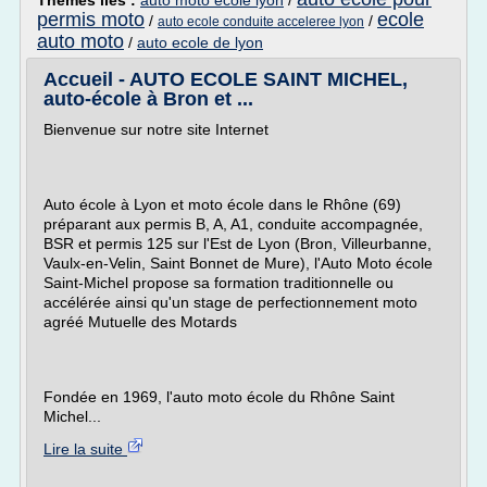
Thèmes liés :
auto moto ecole lyon
/
permis moto
ecole
/
/
auto ecole conduite acceleree lyon
auto moto
/
auto ecole de lyon
Accueil - AUTO ECOLE SAINT MICHEL,
auto-école à Bron et ...
Bienvenue sur notre site Internet
Auto école à Lyon et moto école dans le Rhône (69)
préparant aux permis B, A, A1, conduite accompagnée,
BSR et permis 125 sur l'Est de Lyon (Bron, Villeurbanne,
Vaulx-en-Velin, Saint Bonnet de Mure), l'Auto Moto école
Saint-Michel propose sa formation traditionnelle ou
accélérée ainsi qu'un stage de perfectionnement moto
agréé Mutuelle des Motards
Fondée en 1969, l'auto moto école du Rhône Saint
Michel...
Lire la suite