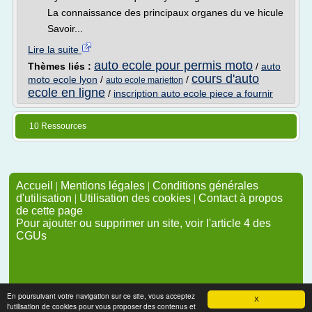
La connaissance des principaux organes du ve hicule
Savoir...
Lire la suite
auto ecole pour permis moto
Thèmes liés :
/
auto
cours d'auto
moto ecole lyon
/
/
auto ecole marietton
ecole en ligne
/
inscription auto ecole piece a fournir
10 Ressources
Accueil
|
Mentions légales
|
Conditions générales
d'utilisation
|
Utilisation des cookies
|
Contact à propos
de cette page
Pour ajouter ou supprimer un site, voir l'article 4 des
CGUs
En poursuivant votre navigation sur ce site, vous acceptez
X
l'utilisation de cookies pour vous proposer des contenus et