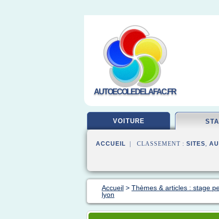
AUTOECOLEDELAFAC.FR
VOITURE
ST
ACCUEIL
| CLASSEMENT :
SITES
,
AU
Accueil
>
Thèmes & articles : stage p
lyon