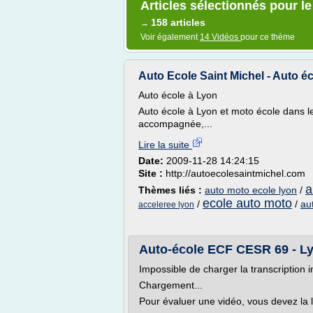
Articles sélectionnés pour le
158 articles
→
Voir également
14 Vidéos
pour ce thème
Auto Ecole Saint Michel - Auto éc
Auto école à Lyon
Auto école à Lyon et moto école dans l
accompagnée,...
Lire la suite
Date:
2009-11-28 14:24:15
Site :
http://autoecolesaintmichel.com
a
Thèmes liés :
auto moto ecole lyon
/
ecole auto moto
/
/
au
acceleree lyon
Auto-école ECF CESR 69 - L
Impossible de charger la transcription i
Chargement...
Pour évaluer une vidéo, vous devez la 