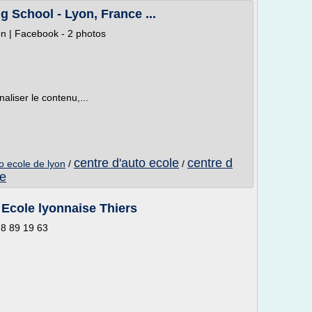
g School - Lyon, France ...
on | Facebook - 2 photos
aliser le contenu,...
centre d'auto ecole
centre d
o ecole de lyon
/
/
re
 Ecole lyonnaise Thiers
78 89 19 63