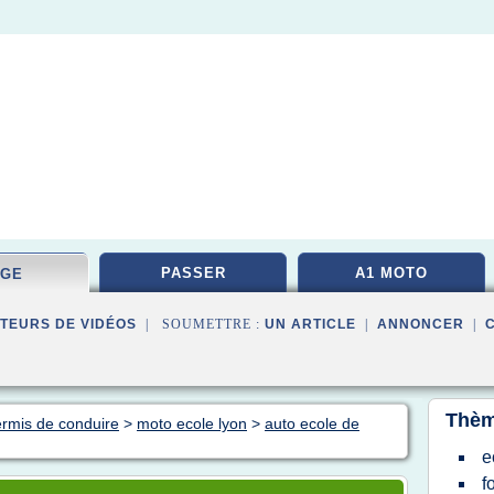
PASSER
A1 MOTO
AGE
TEURS DE VIDÉOS
| SOUMETTRE :
UN ARTICLE
|
ANNONCER
|
Thèm
ermis de conduire
>
moto ecole lyon
>
auto ecole de
e
f