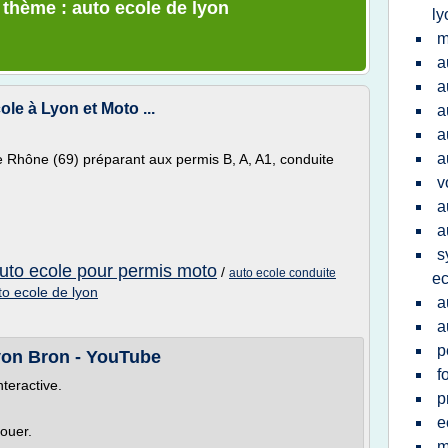
 thème : auto ecole de lyon
ly
m
a
a
ole à Lyon et Moto ...
a
a
a
e Rhône (69) préparant aux permis B, A, A1, conduite
v
a
a
s
uto ecole pour permis moto
/
auto ecole conduite
ec
to ecole de lyon
a
a
p
yon Bron - YouTube
f
nteractive.
p
e
louer.
m