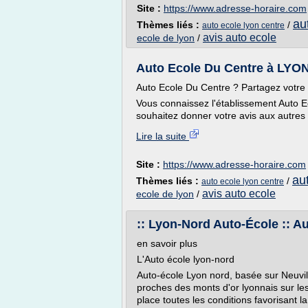
Site :
https://www.adresse-horaire.com
au
Thèmes liés :
/
auto ecole lyon centre
avis auto ecole
ecole de lyon
/
Auto Ecole Du Centre à LYON 
Auto Ecole Du Centre ? Partagez votre 
Vous connaissez l'établissement Auto
souhaitez donner votre avis aux autres u
Lire la suite
Site :
https://www.adresse-horaire.com
au
Thèmes liés :
/
auto ecole lyon centre
avis auto ecole
ecole de lyon
/
:: Lyon-Nord Auto-École :: Au
en savoir plus
L'Auto école lyon-nord
Auto-école Lyon nord, basée sur Neuvil
proches des monts d'or lyonnais sur les
place toutes les conditions favorisant l