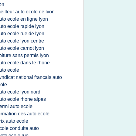
on
eilleur auto ecole de lyon
uto ecole en ligne lyon
uto ecole rapide lyon
uto ecole rue de lyon
uto ecole lyon centre
uto ecole carnot lyon
oiture sans permis lyon
uto ecole dans le rhone
uto ecole
yndicat national francais auto
ole
uto ecole lyon nord
uto ecole rhone alpes
ermi auto ecole
ormation des auto ecole
rix auto ecole
cole conduite auto
oto ecole rue