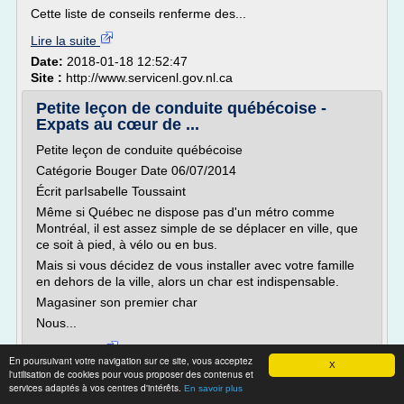
Cette liste de conseils renferme des...
Lire la suite
Date:
2018-01-18 12:52:47
Site :
http://www.servicenl.gov.nl.ca
Petite leçon de conduite québécoise -
Expats au cœur de ...
Petite leçon de conduite québécoise
Catégorie Bouger Date 06/07/2014
Écrit parIsabelle Toussaint
Même si Québec ne dispose pas d'un métro comme
Montréal, il est assez simple de se déplacer en ville, que
ce soit à pied, à vélo ou en bus.
Mais si vous décidez de vous installer avec votre famille
en dehors de la ville, alors un char est indispensable.
Magasiner son premier char
Nous...
Lire la suite
En poursuivant votre navigation sur ce site, vous acceptez
X
Date:
2018-01-14 02:30:01
l'utilisation de cookies pour vous proposer des contenus et
Site :
http://blogue.quebecentete.com
services adaptés à vos centres d'intérêts.
En savoir plus