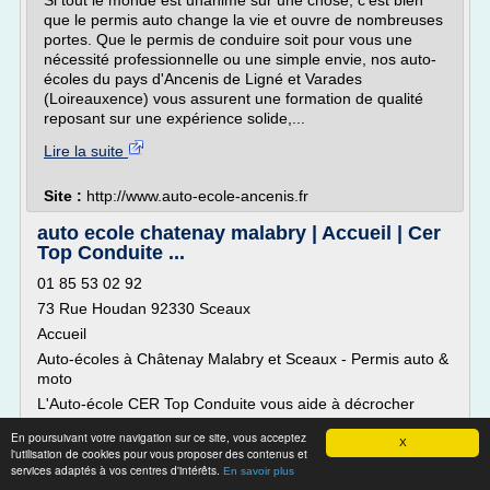
Si tout le monde est unanime sur une chose, c'est bien
que le permis auto change la vie et ouvre de nombreuses
portes. Que le permis de conduire soit pour vous une
nécessité professionnelle ou une simple envie, nos auto-
écoles du pays d'Ancenis de Ligné et Varades
(Loireauxence) vous assurent une formation de qualité
reposant sur une expérience solide,...
Lire la suite
Site :
http://www.auto-ecole-ancenis.fr
auto ecole chatenay malabry | Accueil | Cer
Top Conduite ...
01 85 53 02 92
73 Rue Houdan 92330 Sceaux
Accueil
Auto-écoles à Châtenay Malabry et Sceaux - Permis auto &
moto
L'Auto-école CER Top Conduite vous aide à décrocher
votre permis auto ou votre permis moto. Pour ce faire, notre
En poursuivant votre navigation sur ce site, vous acceptez
équipe de moniteurs vous forme au code de la route et à la
X
l'utilisation de cookies pour vous proposer des contenus et
conduite.
services adaptés à vos centres d'intérêts.
En savoir plus
CER Top Conduite met à votre disposition deux agences