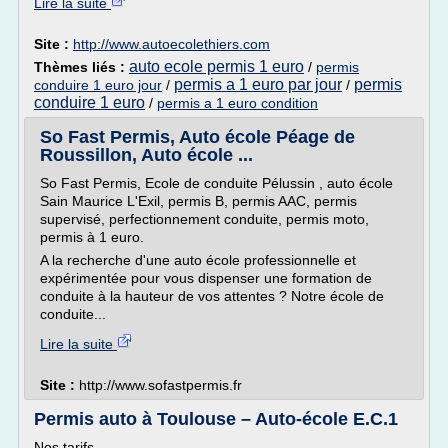
Lire la suite
Site :
http://www.autoecolethiers.com
auto ecole permis 1 euro
Thèmes liés :
/
permis
permis a 1 euro par jour
permis
conduire 1 euro jour
/
/
conduire 1 euro
/
permis a 1 euro condition
So Fast Permis, Auto école Péage de
Roussillon, Auto école ...
So Fast Permis, Ecole de conduite Pélussin , auto école
Sain Maurice L'Exil, permis B, permis AAC, permis
supervisé, perfectionnement conduite, permis moto,
permis à 1 euro.
A la recherche d'une auto école professionnelle et
expérimentée pour vous dispenser une formation de
conduite à la hauteur de vos attentes ? Notre école de
conduite...
Lire la suite
Site :
http://www.sofastpermis.fr
Permis auto à Toulouse – Auto-école E.C.1
Nos tarifs