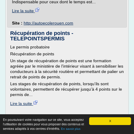
Indispensable pour ceux dont le temps est...
Lire la suite
Site :
http://autoecolerouen.com
Récupération de points -
TELEPOINTSPERMIS
Le permis probatoire
Récupération de points
Un stage de récupération de points est une formation
agréée par le ministère de l'intérieur visant à sensibiliser les
conducteurs à la sécurité routière et permettant de palier un
retrait de points de permis.
Les stages de récupération de points, lorsqu'ils sont
volontaires, permettent de récupérer jusqu'à 4 points sur le
permis de...
Lire la suite
Site :
telepointspermis.fr
En poursuivant votre navigation sur ce site, vous acceptez
X
recuperation de points permis de
Thèmes liés :
l'utilisation de cookies pour vous proposer des contenus et
conduire
stage point permis de conduire
services adaptés à vos centres d'intérêts.
/
/
En savoir plus
points permis de conduire jeune conducteur