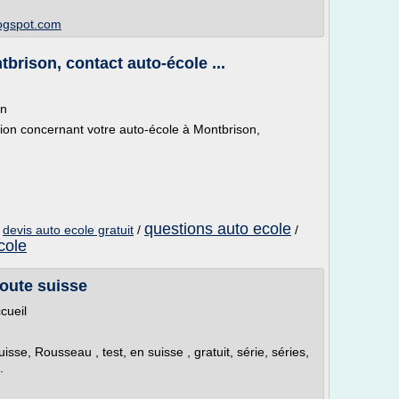
logspot.com
brison, contact auto-école ...
on
n concernant votre auto-école à Montbrison,
questions auto ecole
/
devis auto ecole gratuit
/
/
cole
oute suisse
ccueil
isse, Rousseau , test, en suisse , gratuit, série, séries,
.