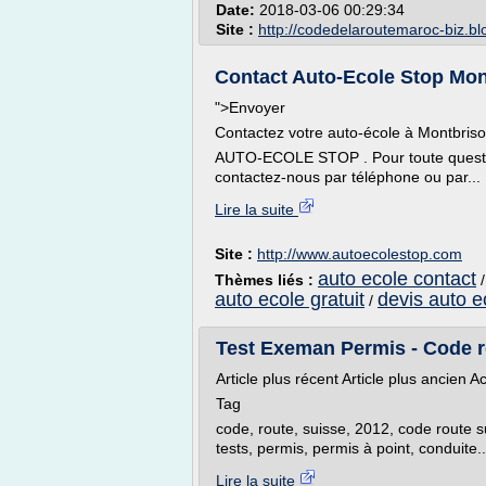
Date:
2018-03-06 00:29:34
Site :
http://codedelaroutemaroc-biz.b
Contact Auto-Ecole Stop Mont
">Envoyer
Contactez votre auto-école à Montbris
AUTO-ECOLE STOP . Pour toute questio
contactez-nous par téléphone ou par...
Lire la suite
Site :
http://www.autoecolestop.com
auto ecole contact
Thèmes liés :
auto ecole gratuit
devis auto e
/
Test Exeman Permis - Code r
Article plus récent Article plus ancien A
Tag
code, route, suisse, 2012, code route su
tests, permis, permis à point, conduite..
Lire la suite