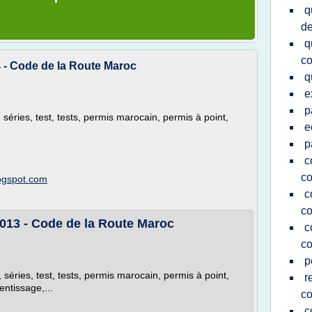
q
de
q
co
4 - Code de la Route Maroc
q
e
p
 séries, test, tests, permis marocain, permis à point,
e
p
c
co
logspot.com
c
co
013 - Code de la Route Maroc
c
co
p
, séries, test, tests, permis marocain, permis à point,
r
ntissage,...
co
c