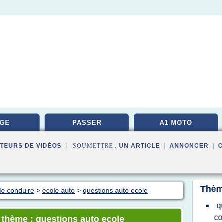
GE
PASSER
A1 MOTO
TEURS DE VIDÉOS
| SOUMETTRE :
UN ARTICLE
|
ANNONCER
|
Thèm
de conduire
>
ecole auto
>
questions auto ecole
q
co
e thème : questions auto ecole