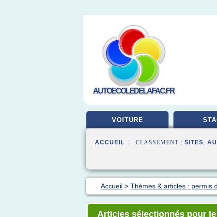
AUTOECOLEDELAFAC.FR
VOITURE
STA
ACCUEIL
| CLASSEMENT :
SITES
,
AU
Accueil
>
Thèmes & articles : permis 
Articles sélectionnés pour l