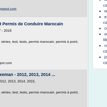
co
logspot.com
r
e
co
est Permis de Conduire Marocain
c
7 - 2018
o
li
 séries, test, tests, permis marocain, permis à point,
c
co
j
co
spot.com
xeman - 2012, 2013, 2014 ...
2012, 2013, 2014, 2015,
, séries, test, tests, permis marocain, permis à point,