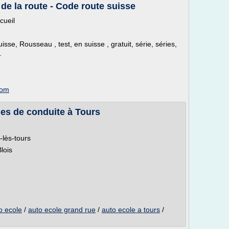
de la route - Code route suisse
cueil
sse, Rousseau , test, en suisse , gratuit, série, séries,
.
com
les de conduite à Tours
-lès-tours
Blois
o ecole
/
auto ecole grand rue
/
auto ecole a tours
/