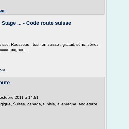
com
- Stage ... - Code route suisse
sse, Rousseau , test, en suisse , gratuit, série, séries,
 accompagnée,...
com
oute
octobre 2011 à 14:51
lgique, Suisse, canada, tunisie, allemagne, angleterre,