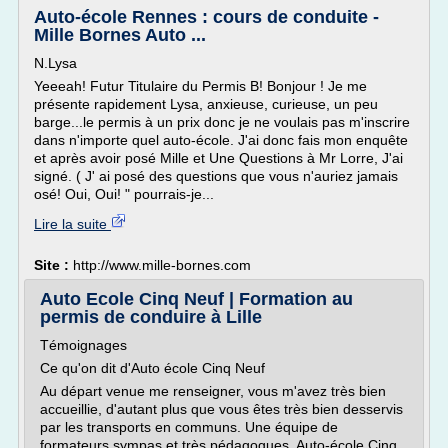
Auto-école Rennes : cours de conduite -
Mille Bornes Auto ...
N.Lysa
Yeeeah! Futur Titulaire du Permis B! Bonjour ! Je me
présente rapidement Lysa, anxieuse, curieuse, un peu
barge...le permis à un prix donc je ne voulais pas m'inscrire
dans n'importe quel auto-école. J'ai donc fais mon enquête
et après avoir posé Mille et Une Questions à Mr Lorre, J'ai
signé. ( J' ai posé des questions que vous n'auriez jamais
osé! Oui, Oui! " pourrais-je...
Lire la suite
Site :
http://www.mille-bornes.com
Auto Ecole Cinq Neuf | Formation au
permis de conduire à Lille
Témoignages
Ce qu'on dit d'Auto école Cinq Neuf
Au départ venue me renseigner, vous m'avez très bien
accueillie, d'autant plus que vous êtes très bien desservis
par les transports en communs. Une équipe de
formateurs sympas et très pédagogues. Auto-école Cinq