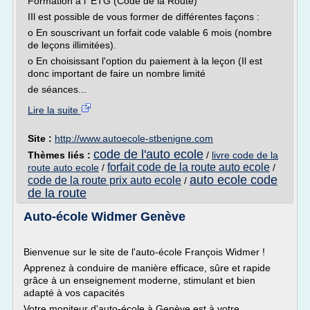
Formation à l' ETG (Code de la Route)
IIl est possible de vous former de différentes façons :
o En souscrivant un forfait code valable 6 mois (nombre
de leçons illimitées).
o En choisissant l'option du paiement à la leçon (Il est
donc important de faire un nombre limité
de séances...
Lire la suite
Site :
http://www.autoecole-stbenigne.com
code de l'auto ecole
Thèmes liés :
/
livre code de la
forfait code de la route auto ecole
route auto ecole
/
/
auto ecole code
code de la route prix auto ecole
/
de la route
Auto-école Widmer Genève
Bienvenue sur le site de l'auto­-école François Widmer !
Apprenez à conduire de manière efficace, sûre et rapide
grâce à un enseignement moderne, stimulant et bien
adapté à vos capacités
Votre moniteur d'auto-­école à Genève est à votre