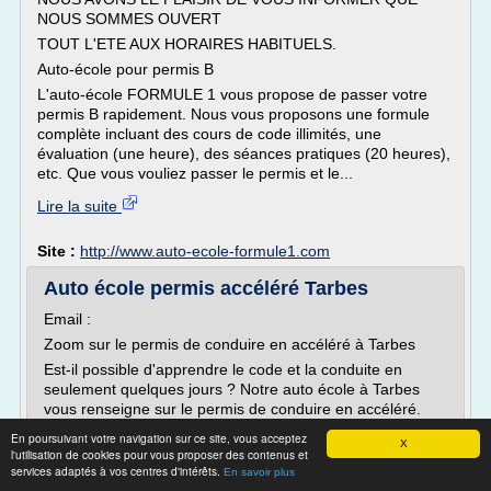
NOUS SOMMES OUVERT
TOUT L'ETE AUX HORAIRES HABITUELS.
Auto-école pour permis B
L'auto-école FORMULE 1 vous propose de passer votre
permis B rapidement. Nous vous proposons une formule
complète incluant des cours de code illimités, une
évaluation (une heure), des séances pratiques (20 heures),
etc. Que vous vouliez passer le permis et le...
Lire la suite
Site :
http://www.auto-ecole-formule1.com
Auto école permis accéléré Tarbes
Email :
Zoom sur le permis de conduire en accéléré à Tarbes
Est-il possible d'apprendre le code et la conduite en
seulement quelques jours ? Notre auto école à Tarbes
vous renseigne sur le permis de conduire en accéléré.
Obtenez toutes les informations nécessaires pour faire
En poursuivant votre navigation sur ce site, vous acceptez
X
votre choix.
l'utilisation de cookies pour vous proposer des contenus et
services adaptés à vos centres d'intérêts.
En savoir plus