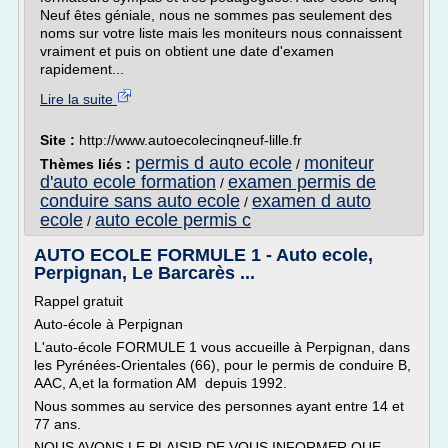
Neuf êtes géniale, nous ne sommes pas seulement des
noms sur votre liste mais les moniteurs nous connaissent
vraiment et puis on obtient une date d'examen
rapidement...
Lire la suite
Site :
http://www.autoecolecinqneuf-lille.fr
permis d auto ecole
moniteur
Thèmes liés :
/
d'auto ecole formation
examen permis de
/
conduire sans auto ecole
examen d auto
/
ecole
auto ecole permis c
/
AUTO ECOLE FORMULE 1 - Auto ecole,
Perpignan, Le Barcarès ...
Rappel gratuit
Auto-école à Perpignan
L'auto-école FORMULE 1 vous accueille à Perpignan, dans
les Pyrénées-Orientales (66), pour le permis de conduire B,
AAC, A,et la formation AM depuis 1992.
Nous sommes au service des personnes ayant entre 14 et
77 ans.
NOUS AVONS LE PLAISIR DE VOUS INFORMER QUE