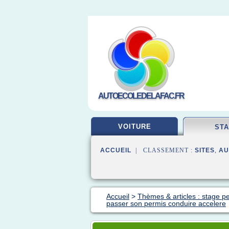
AUTOECOLEDELAFAC.FR
VOITURE
ST
ACCUEIL
| CLASSEMENT :
SITES
,
AU
Accueil
>
Thèmes & articles : stage p
passer son permis conduire accelere