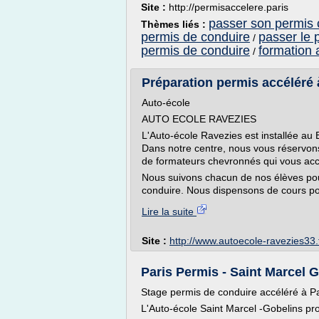
Site :
http://permisaccelere.paris
passer son permis 
Thèmes liés :
permis de conduire
passer le 
/
permis de conduire
formation 
/
Préparation permis accélér
Auto-école
AUTO ECOLE RAVEZIES
L'Auto-école Ravezies est installée au B
Dans notre centre, nous vous réservon
de formateurs chevronnés qui vous acc
Nous suivons chacun de nos élèves pour
conduire. Nous dispensons de cours pou
Lire la suite
Site :
http://www.autoecole-ravezies33.
Paris Permis - Saint Marcel Go
Stage permis de conduire accéléré à Pa
L'Auto-école Saint Marcel -Gobelins pr