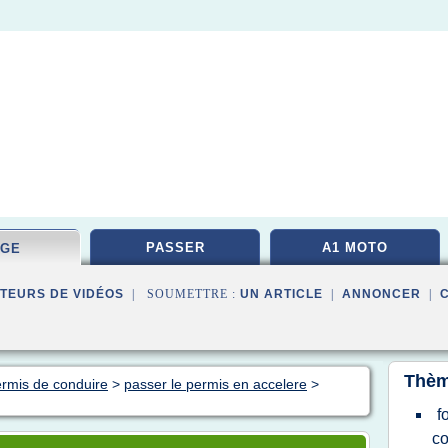
PASSER
A1 MOTO
AGE
TEURS DE VIDÉOS
| SOUMETTRE :
UN ARTICLE
|
ANNONCER
|
Thèm
ermis de conduire
>
passer le permis en accelere
>
f
co