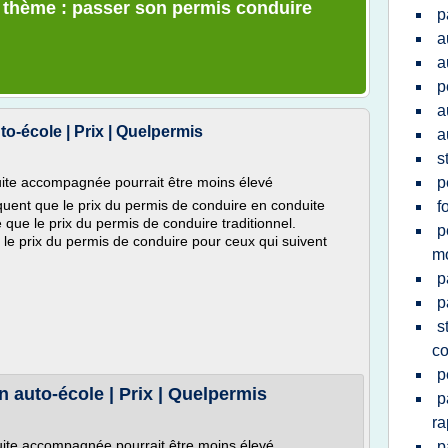
e thème : passer son permis conduire
p
a
a
p
a
o-école | Prix | Quelpermis
a
s
uite accompagnée pourrait être moins élevé
p
iquent que le prix du permis de conduire en conduite
f
que le prix du permis de conduire traditionnel.
p
e le prix du permis de conduire pour ceux qui suivent
m
p
p
s
co
p
n auto-école | Prix | Quelpermis
p
ra
uite accompagnée pourrait être moins élevé
p