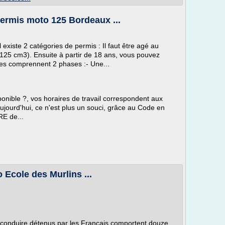
permis moto 125 Bordeaux ...
existe 2 catégories de permis : Il faut être agé au
125 cm3). Ensuite à partir de 18 ans, vous pouvez
ies comprennent 2 phases :- Une...
onible ?, vos horaires de travail correspondent aux
Aujourd'hui, ce n'est plus un souci, grâce au Code en
RE de...
 Ecole des Murlins ...
e conduire détenus par les Français comportent douze