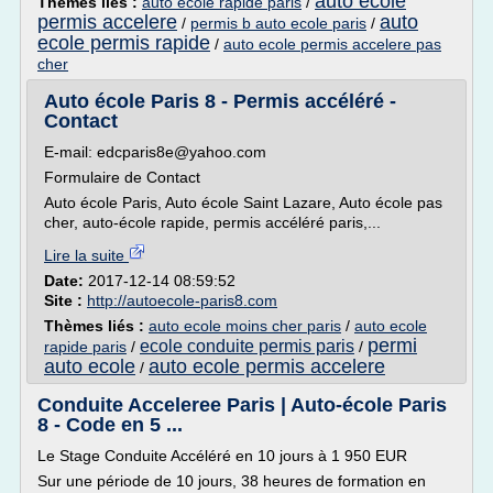
auto ecole
Thèmes liés :
auto ecole rapide paris
/
permis accelere
auto
/
permis b auto ecole paris
/
ecole permis rapide
/
auto ecole permis accelere pas
cher
Auto école Paris 8 - Permis accéléré -
Contact
E-mail: edcparis8e@yahoo.com
Formulaire de Contact
Auto école Paris, Auto école Saint Lazare, Auto école pas
cher, auto-école rapide, permis accéléré paris,...
Lire la suite
Date:
2017-12-14 08:59:52
Site :
http://autoecole-paris8.com
Thèmes liés :
auto ecole moins cher paris
/
auto ecole
permi
ecole conduite permis paris
rapide paris
/
/
auto ecole
auto ecole permis accelere
/
Conduite Acceleree Paris | Auto-école Paris
8 - Code en 5 ...
Le Stage Conduite Accéléré en 10 jours à 1 950 EUR
Sur une période de 10 jours, 38 heures de formation en