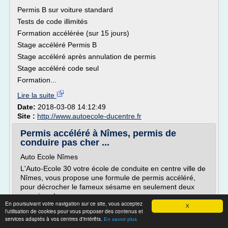
Permis B sur voiture standard
Tests de code illimités
Formation accélérée (sur 15 jours)
Stage accéléré Permis B
Stage accéléré après annulation de permis
Stage accéléré code seul
Formation...
Lire la suite
Date:
2018-03-08 14:12:49
Site :
http://www.autoecole-ducentre.fr
Permis accéléré à Nîmes, permis de
conduire pas cher ...
Auto Ecole Nîmes
L'Auto-Ecole 30 votre école de conduite en centre ville de
Nîmes, vous propose une formule de permis accéléré,
pour décrocher le fameux sésame en seulement deux
semaines !
En poursuivant votre navigation sur ce site, vous acceptez
X
Grâce au permis accéléré de l'Auto-Ecole 30, vous
l'utilisation de cookies pour vous proposer des contenus et
disposez d'un suivi personnalisé, du passage du code
services adaptés à vos centres d'intérêts.
En savoir plus
jusqu'à l'examen de conduite, en un temps réduit... et