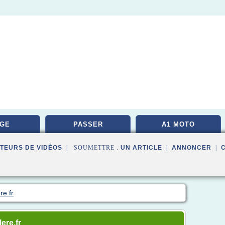
GE
PASSER
A1 MOTO
TEURS DE VIDÉOS
| SOUMETTRE :
UN ARTICLE
|
ANNONCER
|
re.fr
ere.fr