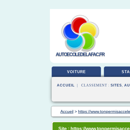
AUTOECOLEDELAFAC.FR
VOITURE
STA
ACCUEIL
| CLASSEMENT :
SITES
,
AU
Accueil
>
https://www.tonpermisaccele
Site : https://www.tonpermisaccel