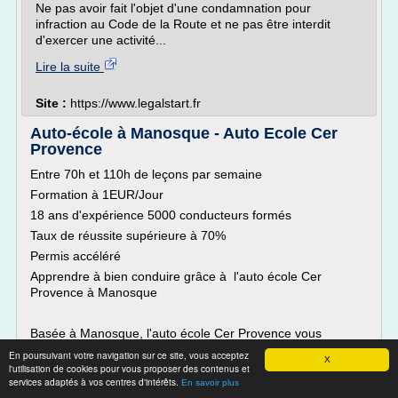
Ne pas avoir fait l'objet d'une condamnation pour
infraction au Code de la Route et ne pas être interdit
d'exercer une activité...
Lire la suite
Site :
https://www.legalstart.fr
Auto-école à Manosque - Auto Ecole Cer
Provence
Entre 70h et 110h de leçons par semaine
Formation à 1EUR/Jour
18 ans d'expérience 5000 conducteurs formés
Taux de réussite supérieure à 70%
Permis accéléré
Apprendre à bien conduire grâce à l'auto école Cer
Provence à Manosque
Basée à Manosque, l'auto école Cer Provence vous
garantit les meilleures conditions pour réussir à passer
En poursuivant votre navigation sur ce site, vous acceptez
X
votre permis auto ou moto.Que vous habitez à Reillanne,
l'utilisation de cookies pour vous proposer des contenus et
Volx, Villeneuve, ou encore Valensole, rendez-vous dans
services adaptés à vos centres d'intérêts.
En savoir plus
notre auto-école à Manosque.