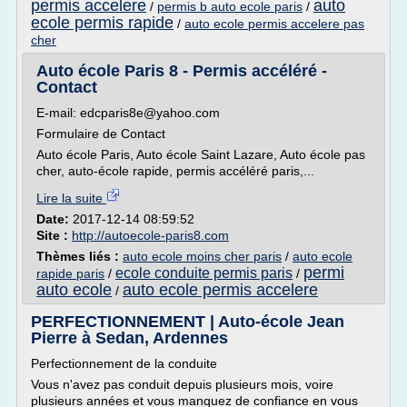
permis accelere
auto
/
permis b auto ecole paris
/
ecole permis rapide
/
auto ecole permis accelere pas
cher
Auto école Paris 8 - Permis accéléré -
Contact
E-mail: edcparis8e@yahoo.com
Formulaire de Contact
Auto école Paris, Auto école Saint Lazare, Auto école pas
cher, auto-école rapide, permis accéléré paris,...
Lire la suite
Date:
2017-12-14 08:59:52
Site :
http://autoecole-paris8.com
Thèmes liés :
auto ecole moins cher paris
/
auto ecole
permi
ecole conduite permis paris
rapide paris
/
/
auto ecole
auto ecole permis accelere
/
PERFECTIONNEMENT | Auto-école Jean
Pierre à Sedan, Ardennes
Perfectionnement de la conduite
Vous n'avez pas conduit depuis plusieurs mois, voire
plusieurs années et vous manquez de confiance en vous