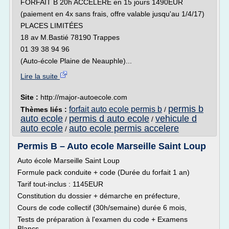
FORFAIT B 20h ACCÉLÉRÉ en 15 jours 1490EUR
(paiement en 4x sans frais, offre valable jusqu'au 1/4/17)
PLACES LIMITÉES
18 av M.Bastié 78190 Trappes
01 39 38 94 96
(Auto-école Plaine de Neauphle)...
Lire la suite
Site :
http://major-autoecole.com
permis b
forfait auto ecole permis b
Thèmes liés :
/
auto ecole
permis d auto ecole
vehicule d
/
/
auto ecole
auto ecole permis accelere
/
Permis B – Auto ecole Marseille Saint Loup
Auto école Marseille Saint Loup
Formule pack conduite + code (Durée du forfait 1 an)
Tarif tout-inclus : 1145EUR
Constitution du dossier + démarche en préfecture,
Cours de code collectif (30h/semaine) durée 6 mois,
Tests de préparation à l'examen du code + Examens
Blancs,