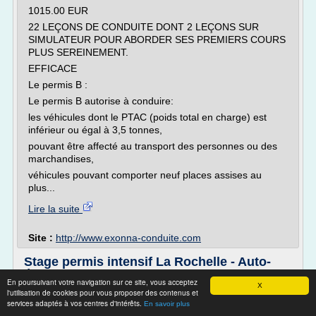
1015.00 EUR
22 LEÇONS DE CONDUITE DONT 2 LEÇONS SUR
SIMULATEUR POUR ABORDER SES PREMIERS COURS
PLUS SEREINEMENT.
EFFICACE
Le permis B :
Le permis B autorise à conduire:
les véhicules dont le PTAC (poids total en charge) est
inférieur ou égal à 3,5 tonnes,
pouvant être affecté au transport des personnes ou des
marchandises,
véhicules pouvant comporter neuf places assises au
plus...
Lire la suite
Site :
http://www.exonna-conduite.com
Stage permis intensif La Rochelle - Auto-
école du Moulin
En poursuivant votre navigation sur ce site, vous acceptez
X
l'utilisation de cookies pour vous proposer des contenus et
Email :
services adaptés à vos centres d'intérêts.
En savoir plus
Besoin d'un stage de permis intensif à La Rochelle ?