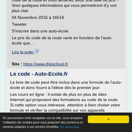
code de la route et vous aimeriez avoir une idée du prix ?
Voici quelques informations qui vous permettront d'y voir
plus clair.
04 Novembre 2016 à 16h16
Tweeter
S'inscrire dans une auto-école
Le prix du code de la route varie en fonction de l'auto-
école que...
Lire la suite
Site :
https://www.digischool.fr
Le code - Auto-Ecole.fr
Le livre de code peut être inclus dans une formule de l'auto-
école et donc fourni à l'élève dès le premier jour.
Les cours en ligne : il existe de plus en plus de sites
Internet qui proposent des formations au code de la route.
Si cette option vous intéresse, attention à bien choisir votre
formule et vérifier la compatibilité sur vos appareils
numériques. Mais le livre de code reste...
En poursuivant votre navigation sur ce site, vous acceptez
X
l'utilisation de cookies pour vous proposer des contenus et
Lire la suite
services adaptés à vos centres d'intérêts.
En savoir plus