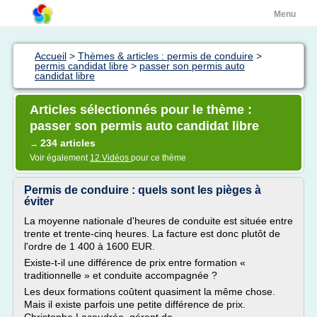
Menu
Accueil
>
Thèmes & articles : permis de conduire
>
permis candidat libre
>
passer son permis auto
candidat libre
Articles sélectionnés pour le thème :
passer son permis auto candidat libre
234 articles
→
Voir également
12 Vidéos
pour ce thème
Permis de conduire : quels sont les pièges à
éviter
La moyenne nationale d'heures de conduite est située entre
trente et trente-cinq heures. La facture est donc plutôt de
l'ordre de 1 400 à 1600 EUR.
Existe-t-il une différence de prix entre formation «
traditionnelle » et conduite accompagnée ?
Les deux formations coûtent quasiment la même chose.
Mais il existe parfois une petite différence de prix.