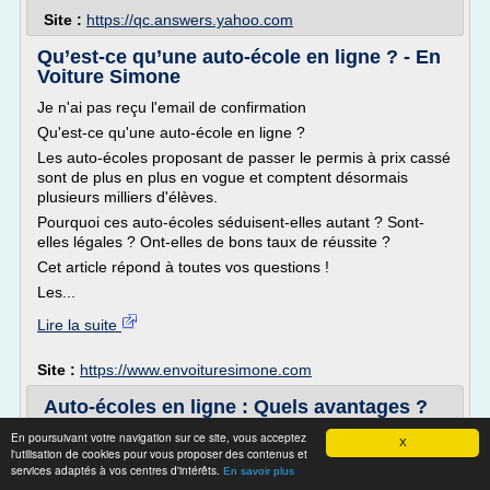
Site :
https://qc.answers.yahoo.com
Qu’est-ce qu’une auto-école en ligne ? - En
Voiture Simone
Je n'ai pas reçu l'email de confirmation
Qu'est-ce qu'une auto-école en ligne ?
Les auto-écoles proposant de passer le permis à prix cassé
sont de plus en plus en vogue et comptent désormais
plusieurs milliers d'élèves.
Pourquoi ces auto-écoles séduisent-elles autant ? Sont-
elles légales ? Ont-elles de bons taux de réussite ?
Cet article répond à toutes vos questions !
Les...
Lire la suite
Site :
https://www.envoituresimone.com
Auto-écoles en ligne : Quels avantages ?
Comment cela ...
En poursuivant votre navigation sur ce site, vous acceptez
X
l'utilisation de cookies pour vous proposer des contenus et
> Autour de l'assurance auto
services adaptés à vos centres d'intérêts.
En savoir plus
> Les auto-écoles en ligne : fonctionnement et avantages