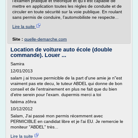
l'examen pratique et théorique et qu'il est capable de
mettre en application toutes les règles de conduite et de
circuler en toute sécurité sur la voie publique. En roulant
sans permis de conduire, l'automobiliste ne respecte...
Lire la suite
Site :
quelle-demarche.com
Location de voiture auto école (double
commande). Louer ...
Samira
12/01/2013
salam j ai trouve permicible de la part d'une amie je n"est
vraiment pas ete decu, le tuteur ABDEL qui donne de bon
conseil et de l'entrainement en plus ne fait que du bien
d'etre serein pour l'exam. dupermis merci a toi
fatéma zôhra
10/12/2012
Salam, J'ai passé mon permis récemment avec
PERMICIBLE en candidat libre et je l'ai EU. Je remercie le
moniteur "ABDEL" très...
Lire la suite