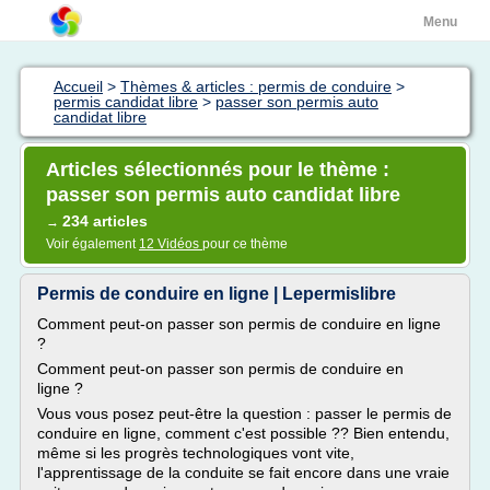
Menu
Accueil
>
Thèmes & articles : permis de conduire
>
permis candidat libre
>
passer son permis auto
candidat libre
Articles sélectionnés pour le thème :
passer son permis auto candidat libre
234 articles
→
Voir également
12 Vidéos
pour ce thème
Permis de conduire en ligne | Lepermislibre
Comment peut-on passer son permis de conduire en ligne
?
Comment peut-on passer son permis de conduire en
ligne ?
Vous vous posez peut-être la question : passer le permis de
conduire en ligne, comment c'est possible ?? Bien entendu,
même si les progrès technologiques vont vite,
l'apprentissage de la conduite se fait encore dans une vraie