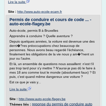
Lire la suite
Site :
http://www.auto-ecole-ecam.fr
Permis de conduire et cours de code ... -
auto-ecole-flagey.be
Auto-école, permis B à Bruxelles
Apprendre à conduire ? Quelle aventure ?
Depuis quelques années, la voiture est devenue une des
derni�?res préoccupations chez beaucoup de
personnes. Nous avons beau regardé l'échéance,
finalement les obligations de la vie nous y am�?nent un
jour ou l'autre.
Et là, un ensemble de questions nous assaillent: n'est t'il
pas trop tard pour s'y mettre ? N'aurai-je pas dû le faire à
mes 18 ans comme tout le monde (absolument faux) ? Et
puis, c'est quand même dangereux une voiture ?
Est ce que je vais y...
Lire la suite
Site :
http://www.auto-ecole-flagey.be
reponse du permis de conduire auto
Thèmes liés :