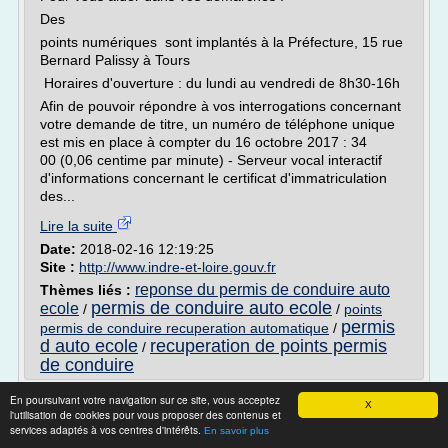
Des
points numériques sont implantés à la Préfecture, 15 rue
Bernard Palissy à Tours
Horaires d'ouverture : du lundi au vendredi de 8h30-16h
Afin de pouvoir répondre à vos interrogations concernant
votre demande de titre, un numéro de téléphone unique
est mis en place à compter du 16 octobre 2017 : 34
00 (0,06 centime par minute) - Serveur vocal interactif
d'informations concernant le certificat d'immatriculation
des...
Lire la suite
Date:
2018-02-16 12:19:25
Site :
http://www.indre-et-loire.gouv.fr
reponse du permis de conduire auto
Thèmes liés :
permis de conduire auto ecole
ecole
/
/
points
permis
permis de conduire recuperation automatique
/
d auto ecole
recuperation de points permis
/
de conduire
Devenir inspecteur du permis de conduire -
En poursuivant votre navigation sur ce site, vous acceptez
X
l'utilisation de cookies pour vous proposer des contenus et
Tout Sur Le Permis
services adaptés à vos centres d'intérêts.
En savoir plus
Devenir inspecteur du permis de conduire