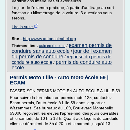
Vérifications intérieures et extérieures
Le jour de l'examen pratique, à partir d'un tirage au sort
fonction du kilométrage de la voiture, 3 questions vous
serons...
Lire la suite
Site :
http://www.autoecoleabel.org
examen permis de
Thèmes liés :
/
auto ecole reims
conduire sans auto ecole
jour de l examen
/
du permis de conduire
reponse du permis de
/
permis de conduire auto
conduire auto ecole
/
ecole
Permis Moto Lille - Auto moto école 59 |
ECAM
PASSER SON PERMIS MOTO EN AUTO ECOLE A LILLE 59
Pour suivre la formation en permis moto 125, contactez
Ecam permis, l'auto-école à Lille 59 dans le quartier
Wazemmes. Ses bureaux du 109, Boulevard Montebello
59000 reçoivent les élèves l'après-midi des jours ouvrables
et le samedi, de 10 h à 13 h. Quant aux leçons de conduite,
elles se déroulent de 8h à 20 h et le samedi jusqu'à 13...