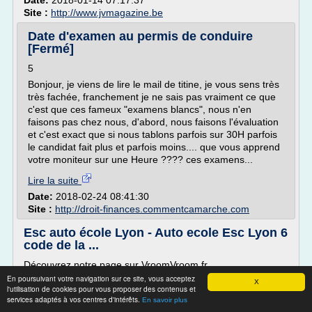
Date:
2018-01-14 07:17:37
Site :
http://www.jvmagazine.be
Date d'examen au permis de conduire
[Fermé]
5
Bonjour, je viens de lire le mail de titine, je vous sens très
très fachée, franchement je ne sais pas vraiment ce que
c'est que ces fameux "examens blancs", nous n'en
faisons pas chez nous, d'abord, nous faisons l'évaluation
et c'est exact que si nous tablons parfois sur 30H parfois
le candidat fait plus et parfois moins.... que vous apprend
votre moniteur sur une Heure ???? ces examens...
Lire la suite
Date:
2018-02-24 08:41:30
Site :
http://droit-finances.commentcamarche.com
Esc auto école Lyon - Auto ecole Esc Lyon 6
code de la ...
Découvrez notre page sur VroomVroom.fr
En poursuivant votre navigation sur ce site, vous acceptez
Auto-école recommandée si vous voulez réussir votre
X
l'utilisation de cookies pour vous proposer des contenus et
permis 28/12/2016
services adaptés à vos centres d'intérêts.
En savoir plus
Grâce à la bonne humeur et au professionnalisme