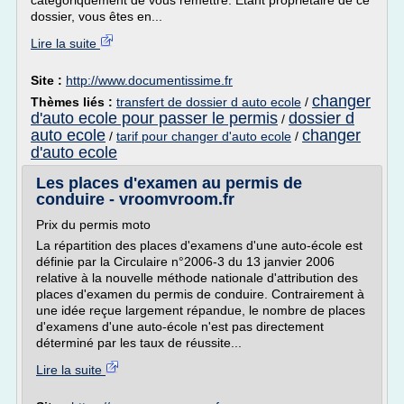
catégoriquement de vous remettre. Etant propriétaire de ce
dossier, vous êtes en...
Lire la suite
Site :
http://www.documentissime.fr
changer
Thèmes liés :
transfert de dossier d auto ecole
/
d'auto ecole pour passer le permis
dossier d
/
auto ecole
changer
/
tarif pour changer d'auto ecole
/
d'auto ecole
Les places d'examen au permis de
conduire - vroomvroom.fr
Prix du permis moto
La répartition des places d'examens d'une auto-école est
définie par la Circulaire n°2006-3 du 13 janvier 2006
relative à la nouvelle méthode nationale d'attribution des
places d'examen du permis de conduire. Contrairement à
une idée reçue largement répandue, le nombre de places
d'examens d'une auto-école n'est pas directement
déterminé par les taux de réussite...
Lire la suite