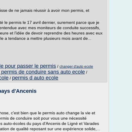
goisse de ne jamais réussir à avoir mon permis, et
é le permis le 17 avril dernier, surement parce que je
s entendue avec mes moniteurs de conduite successifs,
heure et l'idée de devoir reprendre des heures avec eux
le a tendance a mettre plusieurs mois avant de...
le pour passer le permis
/
changer d'auto ecole
 permis de conduire sans auto ecole
/
cole
permis d auto ecole
/
pays d'Ancenis
ose, c'est bien que le permis auto change la vie et
rmis de conduire soit pour vous une nécessité
os auto-écoles du pays d'Ancenis de Ligné et Varades
tion de qualité reposant sur une expérience solide,...