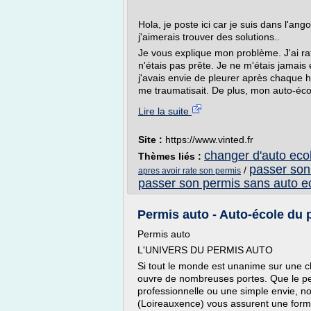
Hola, je poste ici car je suis dans l'an
j'aimerais trouver des solutions..
Je vous explique mon problème. J'ai rat
n'étais pas prête. Je ne m'étais jamai
j'avais envie de pleurer après chaque 
me traumatisait. De plus, mon auto-éco
Lire la suite
Site :
https://www.vinted.fr
changer d'auto eco
Thèmes liés :
passer son
/
apres avoir rate son permis
passer son permis sans auto e
Permis auto - Auto-école du 
Permis auto
L'UNIVERS DU PERMIS AUTO
Si tout le monde est unanime sur une ch
ouvre de nombreuses portes. Que le pe
professionnelle ou une simple envie, n
(Loireauxence) vous assurent une forma