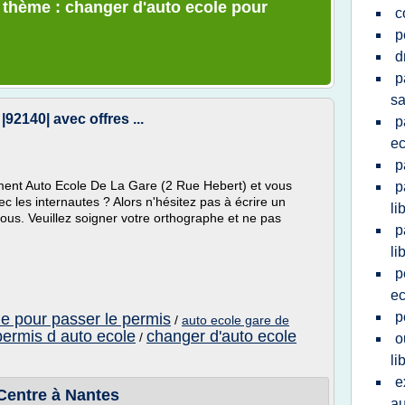
e thème : changer d'auto ecole pour
c
p
d
p
sa
92140| avec offres ...
p
ec
p
ement Auto Ecole De La Gare (2 Rue Hebert) et vous
p
c les internautes ? Alors n'hésitez pas à écrire un
li
ous. Veuillez soigner votre orthographe et ne pas
p
li
p
ec
p
le pour passer le permis
/
auto ecole gare de
permis d auto ecole
changer d'auto ecole
/
o
li
e
Centre à Nantes
au