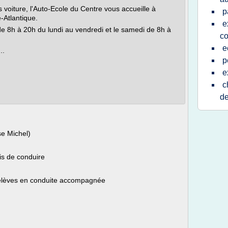
voiture, l'Auto-Ecole du Centre vous accueille à
p
-Atlantique.
e
e 8h à 20h du lundi au vendredi et le samedi de 8h à
co
e
..
p
e
c
de
se Michel)
is de conduire
 élèves en conduite accompagnée