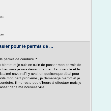
s...
com
sier pour le permis de ...
 le permis de conduire ?
 bientot et je suis en train de passer mon permis de
ctuer mais je vais devoir changer d'auto-école et le
s aimé savoir si'il y avait un quelconque délai pour
Voila mon petit problème , je déménage bientot et je
onduire, il me reste peu d'heure à effectuer mais je
passer dans ma nouvelle ville.