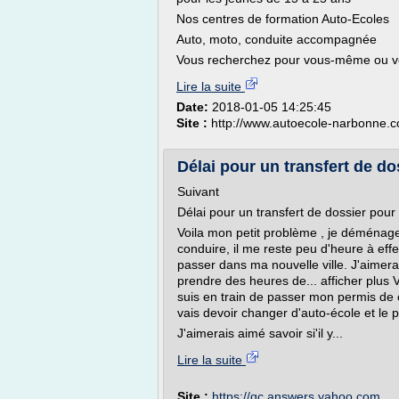
Nos centres de formation Auto-Ecoles
Auto, moto, conduite accompagnée
Vous recherchez pour vous-même ou vo
Lire la suite
Date:
2018-01-05 14:25:45
Site :
http://www.autoecole-narbonne.
Délai pour un transfert de dos
Suivant
Délai pour un transfert de dossier pour
Voila mon petit problème , je déménage
conduire, il me reste peu d'heure à effe
passer dans ma nouvelle ville. J'aimerai
prendre des heures de... afficher plus 
suis en train de passer mon permis de c
vais devoir changer d'auto-école et le 
J'aimerais aimé savoir si'il y...
Lire la suite
Site :
https://qc.answers.yahoo.com