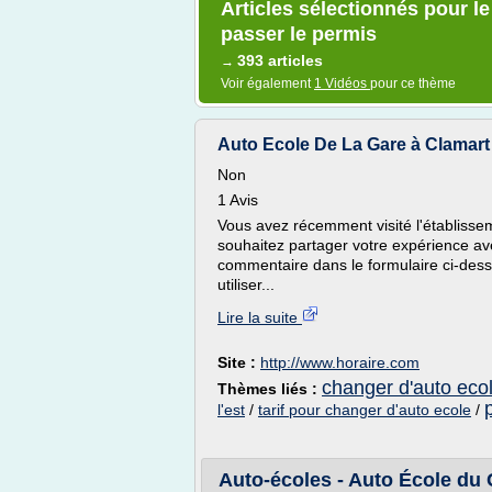
Articles sélectionnés pour l
passer le permis
393 articles
→
Voir également
1 Vidéos
pour ce thème
Auto Ecole De La Gare à Clamart |
Non
1 Avis
Vous avez récemment visité l'établiss
souhaitez partager votre expérience ave
commentaire dans le formulaire ci-dess
utiliser...
Lire la suite
Site :
http://www.horaire.com
changer d'auto eco
Thèmes liés :
l'est
/
tarif pour changer d'auto ecole
/
Auto-écoles - Auto École du 