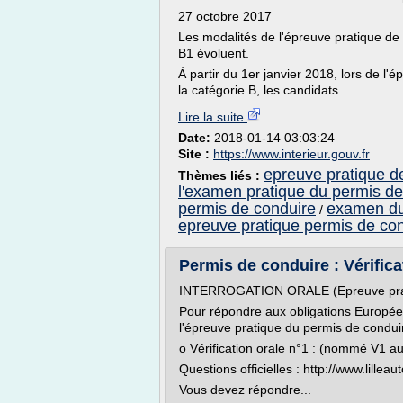
27 octobre 2017
Les modalités de l'épreuve pratique de
B1 évoluent.
À partir du 1er janvier 2018, lors de l
la catégorie B, les candidats...
Lire la suite
Date:
2018-01-14 03:03:24
Site :
https://www.interieur.gouv.fr
epreuve pratique d
Thèmes liés :
l'examen pratique du permis de
permis de conduire
examen du 
/
epreuve pratique permis de con
Permis de conduire : Vérificat
INTERROGATION ORALE (Epreuve pra
Pour répondre aux obligations Europé
l'épreuve pratique du permis de conduir
o Vérification orale n°1 : (nommé V1 a
Questions officielles : http://www.lille
Vous devez répondre...