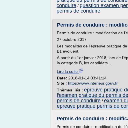
pratique du permis de conduire
conduire
question examen per
/
permis de conduire
Permis de conduire : modifica
Permis de conduire : modification de l'
27 octobre 2017
Les modalités de l'épreuve pratique de
B1 évoluent.
À partir du 1er janvier 2018, lors de l
la catégorie B, les candidats...
Lire la suite
Date:
2018-01-14 03:41:14
Site :
https://www.interieur.gouv.fr
epreuve pratique d
Thèmes liés :
l'examen pratique du permis d
permis de conduire
examen du 
/
epreuve pratique permis de co
Permis de conduire : modifica
Permis de conduire : modification de l'