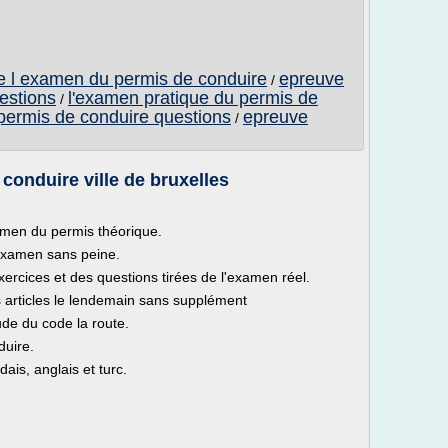
e l examen du permis de conduire
epreuve
/
estions
l'examen pratique du permis de
/
permis de conduire questions
epreuve
/
conduire ville de bruxelles
amen du permis théorique.
'examen sans peine.
xercices et des questions tirées de l'examen réel.
articles le lendemain sans supplément
de du code la route.
duire.
ais, anglais et turc.