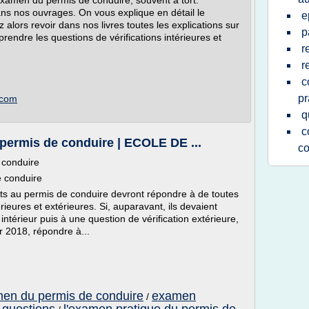
xamen du permis de conduire, souvent à tort.
ans nos ouvrages. On vous explique en détail le
e
alors revoir dans nos livres toutes les explications sur
p
endre les questions de vérifications intérieures et
r
r
c
pr
.com
q
c
permis de conduire | ECOLE DE ...
co
 conduire
e conduire
ats au permis de conduire devront répondre à de toutes
rieures et extérieures. Si, auparavant, ils devaient
intérieur puis à une question de vérification extérieure,
er 2018, répondre à...
men du permis de conduire
examen
/