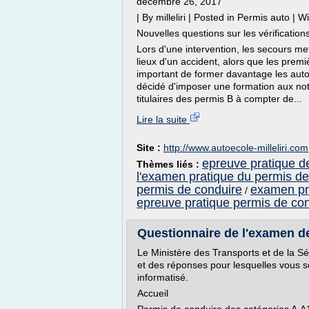
décembre 26, 2017
| By milleliri | Posted in Permis auto |
Nouvelles questions sur les vérificati
Lors d'une intervention, les secours me
lieux d'un accident, alors que les premi
important de former davantage les auto
décidé d'imposer une formation aux not
titulaires des permis B à compter de...
Lire la suite
Site :
http://www.autoecole-milleliri.com
epreuve pratique d
Thèmes liés :
l'examen pratique du permis de
permis de conduire
examen pra
/
epreuve pratique permis de con
Questionnaire de l'examen d
Le Ministère des Transports et de la Sé
et des réponses pour lesquelles vous 
informatisé.
Accueil