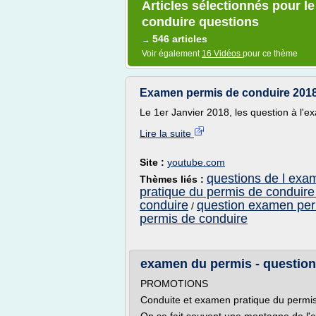
Articles sélectionnés pour l
conduire questions
546 articles
→
Voir également
16 Vidéos
pour ce thème
Examen permis de conduire 2018
Le 1er Janvier 2018, les question à l'e
Lire la suite
Site :
youtube.com
questions de l exa
Thèmes liés :
pratique du permis de conduire
conduire
question examen per
/
permis de conduire
examen du permis - questions 
PROMOTIONS
Conduite et examen pratique du permi