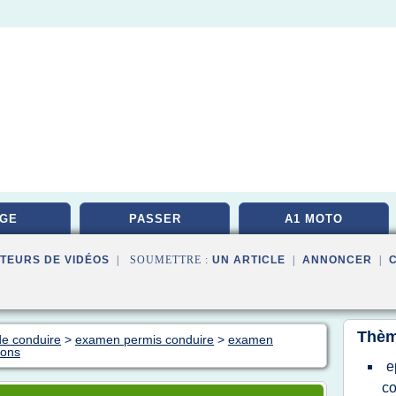
GE
PASSER
A1 MOTO
TEURS DE VIDÉOS
| SOUMETTRE :
UN ARTICLE
|
ANNONCER
|
Thèm
de conduire
>
examen permis conduire
>
examen
ions
e
co