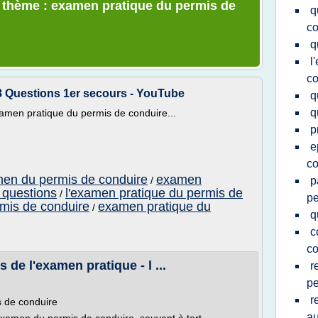
e thème : examen pratique du permis de
q
co
q
l
co
 Questions 1er secours - YouTube
q
q
xamen pratique du permis de conduire...
p
e
co
men du permis de conduire
examen
/
p
 questions
l'examen pratique du permis de
/
pe
mis de conduire
examen pratique du
/
q
c
co
de l'examen pratique - l ...
r
pe
r
s de conduire
au