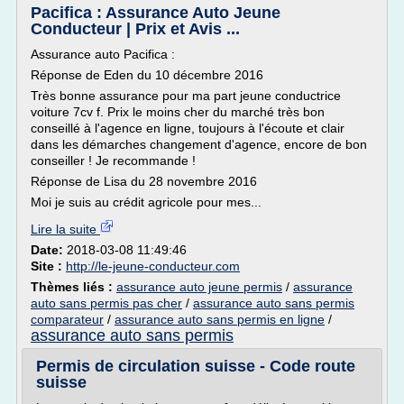
Pacifica : Assurance Auto Jeune
Conducteur | Prix et Avis ...
Assurance auto Pacifica :
Réponse de Eden du 10 décembre 2016
Très bonne assurance pour ma part jeune conductrice
voiture 7cv f. Prix le moins cher du marché très bon
conseillé à l'agence en ligne, toujours à l'écoute et clair
dans les démarches changement d'agence, encore de bon
conseiller ! Je recommande !
Réponse de Lisa du 28 novembre 2016
Moi je suis au crédit agricole pour mes...
Lire la suite
Date:
2018-03-08 11:49:46
Site :
http://le-jeune-conducteur.com
Thèmes liés :
assurance auto jeune permis
/
assurance
auto sans permis pas cher
/
assurance auto sans permis
comparateur
/
assurance auto sans permis en ligne
/
assurance auto sans permis
Permis de circulation suisse - Code route
suisse