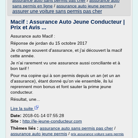
assurance auto sans permis pas cher
/
assurance auto
sans permis en ligne
/
assurance auto jeune permis
/
assurer une voiture sans permis pas cher
Macif : Assurance Auto Jeune Conducteur |
Prix et Avis ...
Assurance auto Macif :
Réponse de jordan du 15 octobre 2017
Je change souvent d'assurance, et j'ai découvert la macif
cette année.
Je n'ai rarement vu une assurance aussi conciliante et à
bon tarif !
Pour ma copine qui à son permis depuis un an (et un an
d'assurance), étant donné qu'on vie ensemble, ils lui
reprennent mon bonus et font sauter la prime jeune
conducteur.
Résultat, une...
Lire la suite
Date:
2018-01-14 07:55:28
Site :
http://le-jeune-conducteur.com
Thèmes liés :
assurance auto sans permis pas cher
/
assurance auto jeune permis
/
prix assurance voiture sans permis