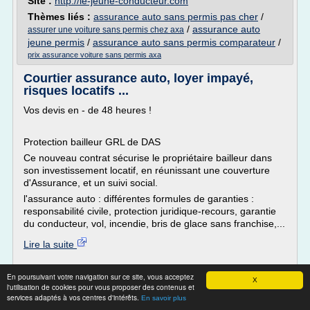
Site :
http://le-jeune-conducteur.com
Thèmes liés :
assurance auto sans permis pas cher
/
/
assurance auto
assurer une voiture sans permis chez axa
jeune permis
/
assurance auto sans permis comparateur
/
prix assurance voiture sans permis axa
Courtier assurance auto, loyer impayé,
risques locatifs ...
Vos devis en - de 48 heures !
Protection bailleur GRL de DAS
Ce nouveau contrat sécurise le propriétaire bailleur dans
son investissement locatif, en réunissant une couverture
d'Assurance, et un suivi social.
l'assurance auto : différentes formules de garanties :
responsabilité civile, protection juridique-recours, garantie
du conducteur, vol, incendie, bris de glace sans franchise,...
Lire la suite
Site :
http://www.2ccourtage.com
En poursuivant votre navigation sur ce site, vous acceptez
X
l'utilisation de cookies pour vous proposer des contenus et
Thèmes liés :
assurance auto jeune permis
/
assurance
services adaptés à vos centres d'intérêts.
En savoir plus
auto sans permis en ligne
/
assurance auto retrait de