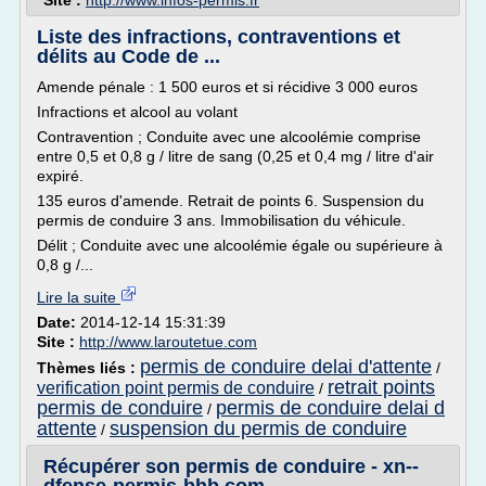
Site :
http://www.infos-permis.fr
Liste des infractions, contraventions et
délits au Code de ...
Amende pénale : 1 500 euros et si récidive 3 000 euros
Infractions et alcool au volant
Contravention ; Conduite avec une alcoolémie comprise
entre 0,5 et 0,8 g / litre de sang (0,25 et 0,4 mg / litre d'air
expiré.
135 euros d'amende. Retrait de points 6. Suspension du
permis de conduire 3 ans. Immobilisation du véhicule.
Délit ; Conduite avec une alcoolémie égale ou supérieure à
0,8 g /...
Lire la suite
Date:
2014-12-14 15:31:39
Site :
http://www.laroutetue.com
permis de conduire delai d'attente
Thèmes liés :
/
retrait points
verification point permis de conduire
/
permis de conduire
permis de conduire delai d
/
attente
suspension du permis de conduire
/
Récupérer son permis de conduire - xn--