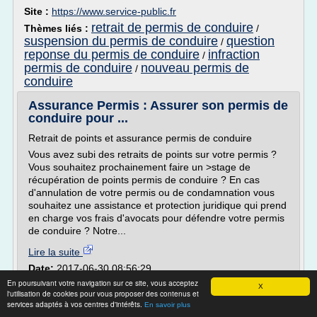
Site :
https://www.service-public.fr
retrait de permis de conduire
Thèmes liés :
/
suspension du permis de conduire
question
/
reponse du permis de conduire
infraction
/
permis de conduire
nouveau permis de
/
conduire
Assurance Permis : Assurer son permis de
conduire pour ...
Retrait de points et assurance permis de conduire
Vous avez subi des retraits de points sur votre permis ?
Vous souhaitez prochainement faire un >stage de
récupération de points permis de conduire ? En cas
d'annulation de votre permis ou de condamnation vous
souhaitez une assistance et protection juridique qui prend
en charge vos frais d'avocats pour défendre votre permis
de conduire ? Notre...
Lire la suite
Date:
2017-06-30 08:56:29
Site :
http://www.assurance-permis-a-points.com
En poursuivant votre navigation sur ce site, vous acceptez
X
l'utilisation de cookies pour vous proposer des contenus et
retrait points permis de conduire
Thèmes liés :
/
services adaptés à vos centres d'intérêts.
En savoir plus
stage point permis de conduire
recuperation
/