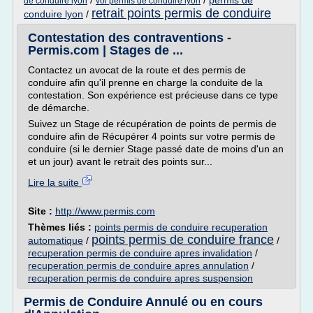
/
/
permis de
de conduire lyon
vol permis de conduire lyon
retrait points permis de conduire
conduire lyon
/
Contestation des contraventions -
Permis.com | Stages de ...
Contactez un avocat de la route et des permis de
conduire afin qu'il prenne en charge la conduite de la
contestation. Son expérience est précieuse dans ce type
de démarche.
Suivez un Stage de récupération de points de permis de
conduire afin de Récupérer 4 points sur votre permis de
conduire (si le dernier Stage passé date de moins d'un an
et un jour) avant le retrait des points sur...
Lire la suite
Site :
http://www.permis.com
Thèmes liés :
points permis de conduire recuperation
points permis de conduire france
automatique
/
/
recuperation permis de conduire apres invalidation
/
recuperation permis de conduire apres annulation
/
recuperation permis de conduire apres suspension
Permis de Conduire Annulé ou en cours