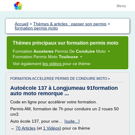
Menu
Accueil
>
Thèmes & articles : passer son permis
>
formation permis moto
Thèmes principaux sur formation permis moto
Formation
Acceleree
Permis
De
Conduire
Moto
•
Formation Permis Moto
Toulouse
•
Voir également
les vidéos
pour ce thème
FORMATION ACCELEREE PERMIS DE CONDUIRE MOTO »
Autoécole 137 à Longjumeau 91formation
auto moto remorque ...
Code en ligne pour accélérer votre formation.
Permis AM, formation de 7h pour conduire un 2 roues 50
cm3.
Auto école 137, pour une...
[suite...]
→
70 Articles
(et
1 Vidéos
) pour ce thème