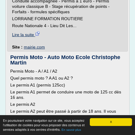
Conduite accompagnée - Permis à 1 euro - Permis
voiture classique B - Stage récupération de points -
Forfaits - formules spécifiques
LORRAINE FORMATION ROUTIERE
Route Nationale 4 - Lieu Dit Les...
Lire la suite
Site :
mairie.com
Permis Moto - Auto Moto Ecole Christophe
Martin
Permis Moto - A / A1 / A2
Quel permis moto ? A A1 ou A2 ?
Le permis A1 (permis 125cc)
Le permis A1 permet de conduire une moto de 125 cc dès
16 ans.
Le permis A2
Le permis A2 peut être passé à partir de 18 ans. Il vous
permet de conduire des motos bridée à 47,5 CV.
En poursuivant votre navigation sur ce site, vous acceptez
X
Au bout de deux ans, vous pourrez obtenir le permis A
l'utilisation de cookies pour vous proposer des contenus et
(toutes motos sans limite de puissance) après une
services adaptés à vos centres d'intérêts.
En savoir plus
formation obligatoire...