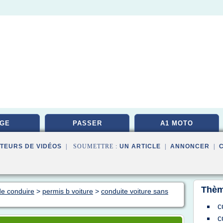
GE
PASSER
A1 MOTO
TEURS DE VIDÉOS
| SOUMETTRE :
UN ARTICLE
|
ANNONCER
|
Thèm
de conduire
>
permis b voiture
>
conduite voiture sans
c
c