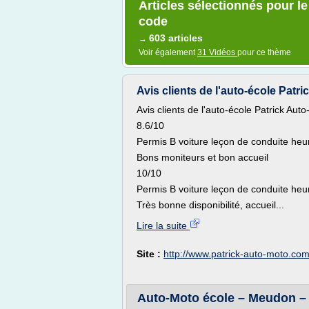
Articles sélectionnés pour l
code
603 articles
→
Voir également
31 Vidéos
pour ce thème
Avis clients de l'auto-école Patr
Avis clients de l'auto-école Patrick Aut
8.6/10
Permis B voiture leçon de conduite heu
Bons moniteurs et bon accueil
10/10
Permis B voiture leçon de conduite heu
Très bonne disponibilité, accueil...
Lire la suite
Site :
http://www.patrick-auto-moto.co
Auto-Moto école – Meudon –