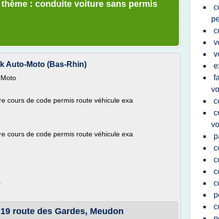
e thème : conduite voiture sans permis
c
pe
c
v
v
ick Auto-Moto (Bas-Rhin)
e
f
o-Moto
vo
re cours de code permis route véhicule exa
c
c
vo
re cours de code permis route véhicule exa
p
c
c
c
m
c
p
c
 19 route des Gardes, Meudon
p