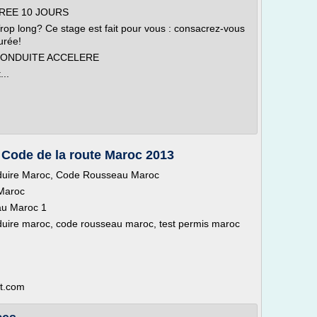
REE 10 JOURS
op long? Ce stage est fait pour vous : consacrez-vous
urée!
CONDUITE ACCELERE
...
 Code de la route Maroc 2013
nduire Maroc, Code Rousseau Maroc
 Maroc
au Maroc 1
duire maroc, code rousseau maroc, test permis maroc
ot.com