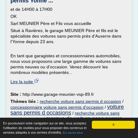
permis Yonne ...
et de 14H00 à 17H00
OK
Sarl MEUNIER Père et Fils vous accueille
Situé à Ravières, le garage MEUNIER Père et fils est le
spécialiste des voitures sans permis près d'Auxerre dans
l'Yonne depuis 23 ans.
En tant que garagistes et concessionnaires automobiles,
nous vous proposons une large gamme de voitures sans
permis neuves ou d'occasion. Venez découvrir les
nombreux modèles présentés...
Lire la suite
Site :
http://www.garage-meunier-vsp-89.fr
Thèmes liés :
recherche voiture sans permis d occasion
/
voiture
concessionnaire voiture sans permis d'occasion
/
sans permis d occasions
/
recherche voiture sans
marque de voiture sans permis
permis occasion
/
En poursuivant votre navigation sur ce site, vous acceptez
X
l'utilisation de cookies pour vous proposer des contenus et
Achat location voiture sans permis Aix en
services adaptés à vos centres d'intérêts.
En savoir plus
Provence ...