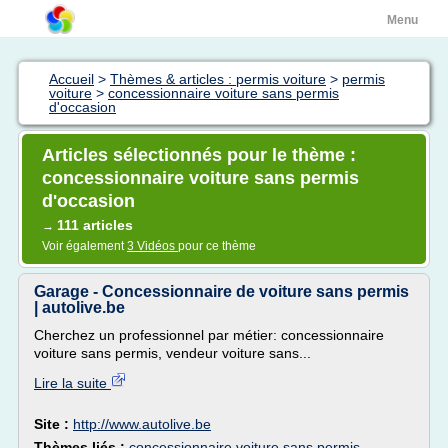
Menu
Accueil
>
Thèmes & articles : permis voiture
>
permis
voiture
>
concessionnaire voiture sans permis
d'occasion
Articles sélectionnés pour le thème :
concessionnaire voiture sans permis
d'occasion
111 articles
→
Voir également
3 Vidéos
pour ce thème
Garage - Concessionnaire de voiture sans permis
| autolive.be
Cherchez un professionnel par métier: concessionnaire
voiture sans permis, vendeur voiture sans...
Lire la suite
Site :
http://www.autolive.be
Thèmes liés :
concessionnaire voiture sans permis